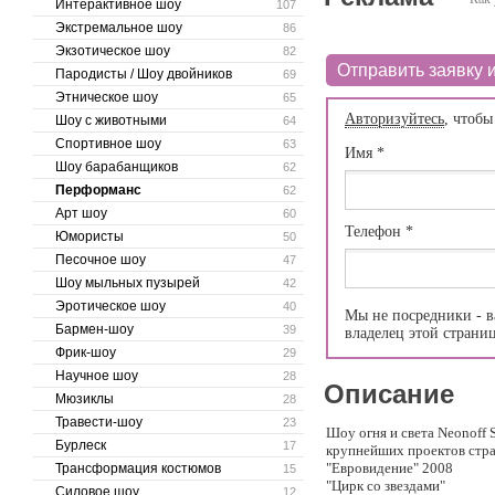
Интерактивное шоу
107
Экстремальное шоу
86
Экзотическое шоу
82
Отправить заявку и
Пародисты / Шоу двойников
69
Этническое шоу
65
Авторизуйтесь
, чтобы
Шоу с животными
64
Спортивное шоу
63
Имя
*
Шоу барабанщиков
62
Перформанс
62
Арт шоу
60
Телефон
*
Юмористы
50
Песочное шоу
47
Шоу мыльных пузырей
42
Эротическое шоу
40
Мы не посредники - в
Бармен-шоу
39
владелец этой страни
Фрик-шоу
29
Научное шоу
28
Описание
Мюзиклы
28
Травести-шоу
23
Шоу огня и света Neonoff 
Бурлеск
17
крупнейших проектов стр
"Евровидение" 2008
Трансформация костюмов
15
"Цирк со звездами"
Силовое шоу
12