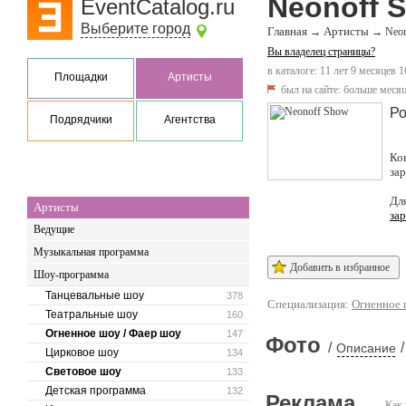
Neonoff 
EventCatalog.ru
Выберите город
Главная
Артисты
→
→
Neo
Вы владелец страницы?
в каталоге: 11 лет 9 месяцев 1
Площадки
Артисты
был на сайте:
больше месяц
Ро
Подрядчики
Агентства
Ко
за
Дл
Артисты
за
Ведущие
Музыкальная программа
Добавить в избранное
Шоу-программа
Танцевальные шоу
378
Специализация:
Огненное 
Театральные шоу
160
Огненное шоу / Фаер шоу
147
Фото
/
/
Описание
Цирковое шоу
134
Световое шоу
133
Детская программа
132
Реклама
Как 