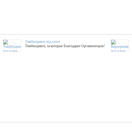
Тимбилдинги под ключ
Тимбилдинги, за которые Благодарят Организаторов!
Жажда Творчества
ТОПовые мастер-классы на мероприятие! Гибкие цены!
ShowTex - Декор и Ди
Мас
ShowTex - производитель огнестойких декораций
ТОП
Группа «Москвичка»
3D 
Настроение, стиль, настоящий драйв в Ваш день!
Кажд
ПК Киловатт Уфа
Вячеслав Вер