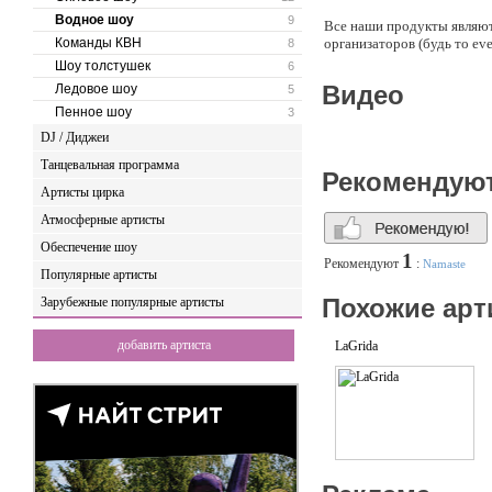
Водное шоу
9
Все наши продукты являют
Команды КВН
организаторов (будь то ev
8
координировать каждую де
Шоу толстушек
6
успешно!
Видео
Ледовое шоу
5
Пенное шоу
3
Наши продукты: водная ба
DJ / Диджеи
Танцевальная программа
Рекомендую
Артисты цирка
Атмосферные артисты
Обеспечение шоу
1
Рекомендуют
:
Namaste
Популярные артисты
Похожие арт
Зарубежные популярные артисты
добавить артиста
LaGrida