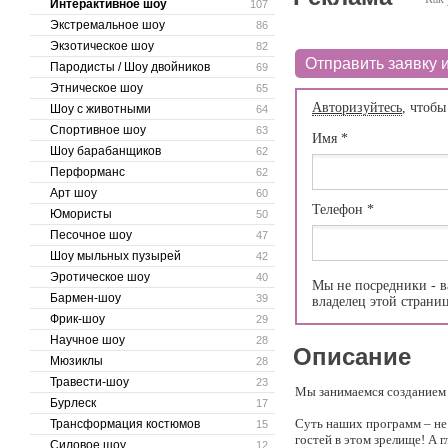
Интерактивное шоу
107
Экстремальное шоу
86
Экзотическое шоу
82
Отправить заявку и
Пародисты / Шоу двойников
69
Этническое шоу
65
Авторизуйтесь
, чтобы
Шоу с животными
64
Спортивное шоу
63
Имя
*
Шоу барабанщиков
62
Перформанс
62
Арт шоу
60
Телефон
*
Юмористы
50
Песочное шоу
47
Шоу мыльных пузырей
42
Эротическое шоу
40
Мы не посредники - в
Бармен-шоу
39
владелец этой страни
Фрик-шоу
29
Научное шоу
28
Описание
Мюзиклы
28
Травести-шоу
23
Мы занимаемся созданием
Бурлеск
17
Суть наших программ – не 
Трансформация костюмов
15
гостей в этом зрелище! А г
Силовое шоу
12