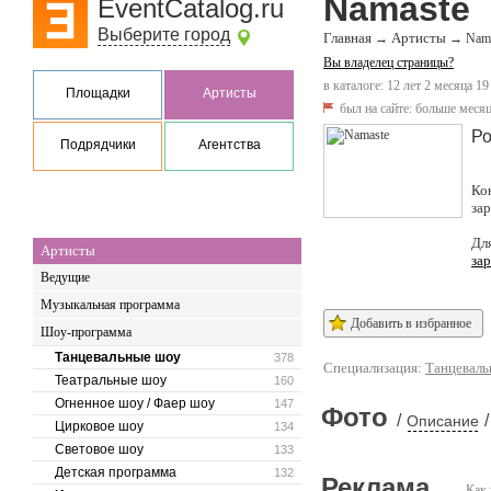
Namaste
EventCatalog.ru
Выберите город
Главная
Артисты
→
→
Nam
Вы владелец страницы?
в каталоге: 12 лет 2 месяца 19
Площадки
Артисты
был на сайте:
больше месяц
Ро
Подрядчики
Агентства
Ко
за
Дл
Артисты
за
Ведущие
Музыкальная программа
Добавить в избранное
Шоу-программа
Танцевальные шоу
378
Специализация:
Танцеваль
Театральные шоу
160
Огненное шоу / Фаер шоу
147
Фото
/
/
Описание
Цирковое шоу
134
Световое шоу
133
Детская программа
132
Реклама
Как 