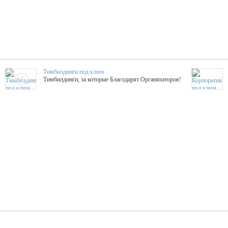
Тимбилдинги под ключ
Тимбилдинги, за которые Благодарят Организаторов!
Жажда Творчества
ТОПовые мастер-классы на мероприятие! Гибкие цены!
ShowTex - Декор и Ди
Мас
ShowTex - производитель огнестойких декораций
ТОП
Группа «Москвичка»
3D 
Настроение, стиль, настоящий драйв в Ваш день!
Кажд
ПК Киловатт Уфа
Вячеслав Вер