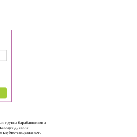
кая группа барабанщиков и
олжающее древние
о клубно-танцевального