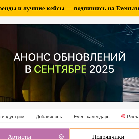
ренды и лучшие кейсы — подпишись на Event.ru 
 индустрии
Добавилось
Event календарь
Рекл
Артисты
Подрядчики