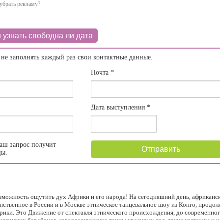
убрать рекламу?
 узнать свободна ли дата
 не заполнять каждый раз свои контактные данные.
Почта
*
Дата выступления
*
аш запрос получит
Отправить
цы.
озможность ощутить дух Африки и его народа! На сегодняшний день, африканс
инственное в России и в Москве этническое танцевальное шоу из Конго, прод
ики. Это Движение от спектакля этнического происхождения, до современног