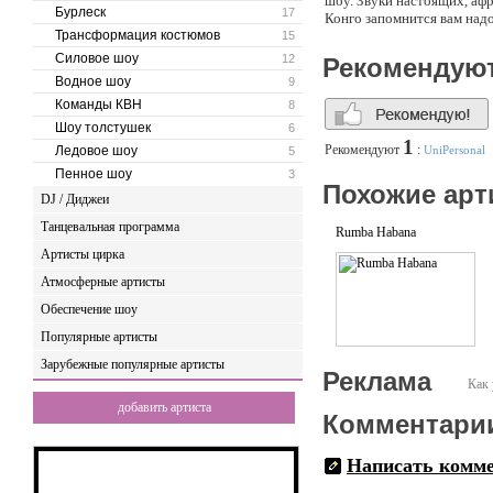
шоу. Звуки настоящих, аф
Бурлеск
17
Конго запомнится вам надо
Трансформация костюмов
15
Силовое шоу
12
Рекомендую
Водное шоу
9
Команды КВН
8
Шоу толстушек
6
1
Рекомендуют
:
Ледовое шоу
UniPersonal
5
Пенное шоу
3
Похожие арт
DJ / Диджеи
Танцевальная программа
Rumba Habana
Артисты цирка
Атмосферные артисты
Обеспечение шоу
Популярные артисты
Зарубежные популярные артисты
Реклама
Как 
добавить артиста
Комментари
Написать комм