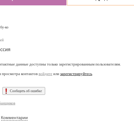
о
бу-ко
ней
ссия
нтактные данные доступны только зарегистрированным пользователям.
я просмотра контактов
войдите
или
зарегистрируйтесь
.
Сообщить об ошибке
банщиков
Комментарии