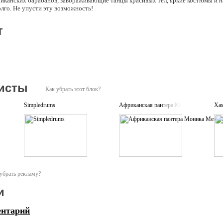
риканских барабанов, завораживающие танцы красивых тел, яркие костюмы и 
лго. Не упусти эту возможность!
т
исты
Как убрать этот блок?
Simpledrums
Африканская пантера Моника Мендес
Ха
убрать рекламу?
и
ентарий