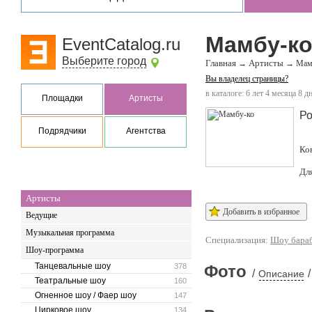
Мамбу-к
EventCatalog.ru
Выберите город
Главная
Артисты
→
→
Мам
Вы владелец страницы?
в каталоге: 6 лет 4 месяца 8 д
Площадки
Артисты
Ро
Подрядчики
Агентства
Ко
Дл
Артисты
Добавить в избранное
Ведущие
Музыкальная программа
Специализация:
Шоу бара
Шоу-программа
Танцевальные шоу
378
Фото
/
/
Описание
Театральные шоу
160
Огненное шоу / Фаер шоу
147
Цирковое шоу
134