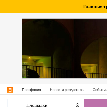
Главные т
Портфолио
Новости резидентов
События
Площадки