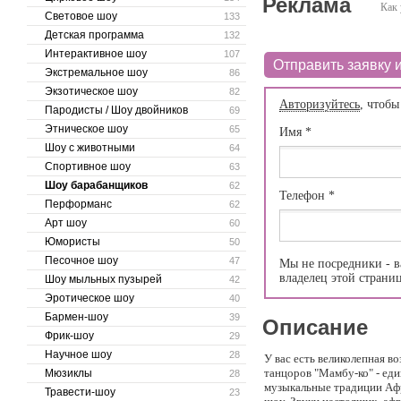
Реклама
Как 
Световое шоу
133
Детская программа
132
Интерактивное шоу
107
Отправить заявку и
Экстремальное шоу
86
Экзотическое шоу
82
Авторизуйтесь
, чтобы
Пародисты / Шоу двойников
69
Этническое шоу
65
Имя
*
Шоу с животными
64
Спортивное шоу
63
Шоу барабанщиков
62
Телефон
*
Перформанс
62
Арт шоу
60
Юмористы
50
Песочное шоу
47
Мы не посредники - в
владелец этой страни
Шоу мыльных пузырей
42
Эротическое шоу
40
Бармен-шоу
39
Описание
Фрик-шоу
29
Научное шоу
28
У вас есть великолепная в
танцоров "Мамбу-ко" - ед
Мюзиклы
28
музыкальные традиции Афр
Травести-шоу
23