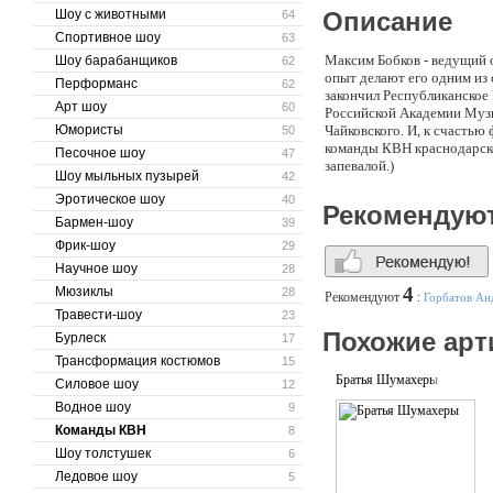
Шоу с животными
Описание
64
Спортивное шоу
63
Максим Бобков - ведущий 
Шоу барабанщиков
62
опыт делают его одним из
Перформанс
62
закончил Республиканское
Арт шоу
60
Российской Академии Музы
Юмористы
Чайковского. И, к счасть
50
команды КВН краснодарско
Песочное шоу
47
запевалой.)
Шоу мыльных пузырей
42
Эротическое шоу
40
Рекомендую
Бармен-шоу
39
Фрик-шоу
29
Научное шоу
28
4
Мюзиклы
28
Рекомендуют
:
Горбатов Ан
Травести-шоу
23
Похожие арт
Бурлеск
17
Трансформация костюмов
15
Братья Шумахеры
Силовое шоу
12
Водное шоу
9
Команды КВН
8
Шоу толстушек
6
Ледовое шоу
5