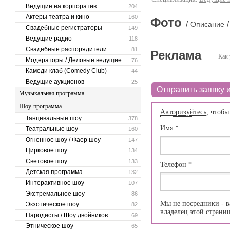
Ведущие на корпоратив
204
Актеры театра и кино
160
Фото
/
/
Описание
Свадебные регистраторы
149
Ведущие радио
118
Свадебные распорядители
81
Реклама
Как 
Модераторы / Деловые ведущие
76
Камеди клаб (Comedy Club)
44
Ведущие аукционов
25
Отправить заявку и
Музыкальная программа
Шоу-программа
Авторизуйтесь
, чтобы
Танцевальные шоу
378
Имя
*
Театральные шоу
160
Огненное шоу / Фаер шоу
147
Цирковое шоу
134
Световое шоу
133
Телефон
*
Детская программа
132
Интерактивное шоу
107
Экстремальное шоу
86
Мы не посредники - в
Экзотическое шоу
82
владелец этой страни
Пародисты / Шоу двойников
69
Этническое шоу
65