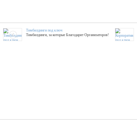
Тимбилдинги под ключ
Тимбилдинги, за которые Благодарят Организаторов!
Жажда Творчества
ТОПовые мастер-классы на мероприятие! Гибкие цены!
ShowTex - Декор и Ди
Мас
ShowTex - производитель огнестойких декораций
ТОП
Группа «Москвичка»
3D 
Настроение, стиль, настоящий драйв в Ваш день!
Кажд
ПК Киловатт Уфа
Вячеслав Вер
Техническое обеспечение мероприятий
Ведущий - за 