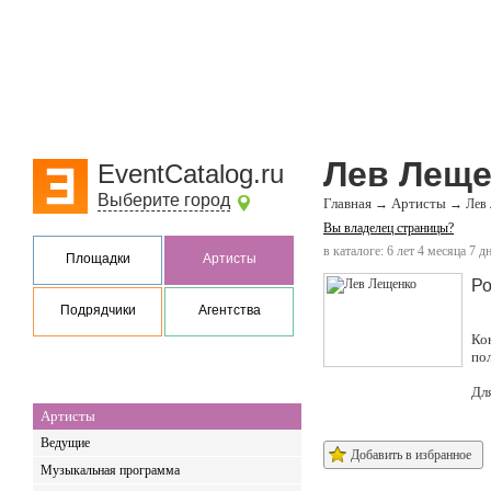
Лев Леще
EventCatalog.ru
Выберите город
Главная
Артисты
→
→
Лев
Вы владелец страницы?
в каталоге: 6 лет 4 месяца 7 д
Площадки
Артисты
Ро
Подрядчики
Агентства
Ко
по
Дл
Артисты
Ведущие
Добавить в избранное
Музыкальная программа