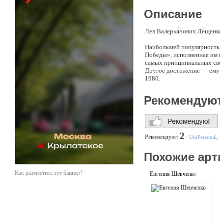
Описание
Лев Валерья́нович Ле́щенко
Наибольшей популярностью
Победы», исполненная им в
самых принципиальных св
Другое достижение — ему 
1980.
Рекомендую
2
Рекомендуют
:
UniPersonal
,
Похожие арт
Как разместить тут баннер?
Евгения Шевченко