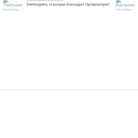
Тимбилдинги, за которые Благодарят Организаторов!
Жажда Творчества
ТОПовые мастер-классы на мероприятие! Гибкие цены!
ShowTex - Декор и Ди
Мас
ShowTex - производитель огнестойких декораций
ТОП
Группа «Москвичка»
3D 
Настроение, стиль, настоящий драйв в Ваш день!
Кажд
ПК Киловатт Уфа
Вячеслав Вер
Техническое обеспечение мероприятий
Ведущий - за 