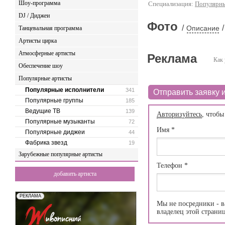
Шоу-программа
Специализация:
Популярны
DJ / Диджеи
Фото
/
/
Описание
Танцевальная программа
Артисты цирка
Атмосферные артисты
Реклама
Как 
Обеспечение шоу
Популярные артисты
Популярные исполнители
341
Отправить заявку и
Популярные группы
185
Ведущие ТВ
139
Авторизуйтесь
, чтобы
Популярные музыканты
72
Имя
*
Популярные диджеи
44
Фабрика звезд
19
Зарубежные популярные артисты
Телефон
*
добавить артиста
Мы не посредники - в
владелец этой страни