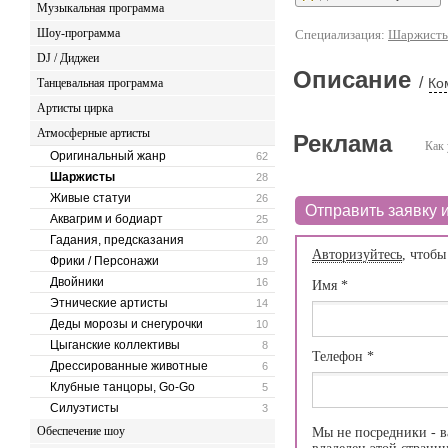
Музыкальная программа
Шоу-программа
Специализация:
Шаржист
DJ / Диджеи
Описание
/
Ко
Танцевальная программа
Артисты цирка
Атмосферные артисты
Реклама
Как 
Оригинальный жанр
62
Шаржисты
28
Живые статуи
26
Отправить заявку и
Аквагрим и бодиарт
25
Гадания, предсказания
20
Авторизуйтесь
, чтобы
Фрики / Персонажи
19
Двойники
16
Имя
*
Этнические артисты
14
Деды морозы и снегурочки
10
Цыганские коллективы
8
Телефон
*
Дрессированные животные
6
Клубные танцоры, Go-Go
5
Силуэтисты
3
Обеспечение шоу
Мы не посредники - в