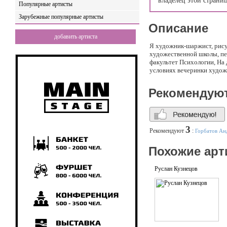
владелец этой страни
Популярные артисты
Зарубежные популярные артисты
Описание
добавить артиста
Я художник-шаржист, рисую
художественной школы, пе
факультет Психологии, На
условиях вечеринки худож
Рекомендую
3
Рекомендуют
:
Горбатов Ан
Похожие арт
Руслан Кузнецов