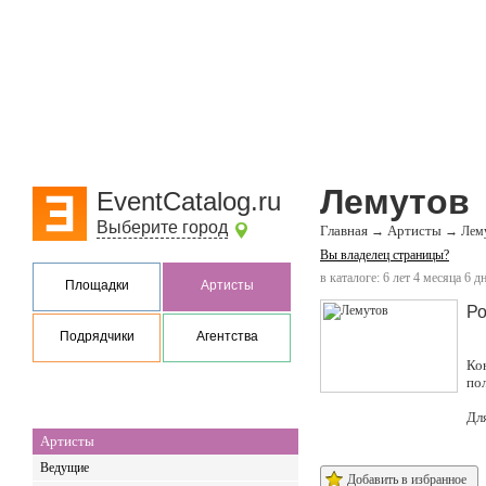
Лемутов
EventCatalog.ru
Выберите город
Главная
Артисты
→
→
Лем
Вы владелец страницы?
в каталоге: 6 лет 4 месяца 6 д
Площадки
Артисты
Ро
Подрядчики
Агентства
Ко
по
Дл
Артисты
Ведущие
Добавить в избранное