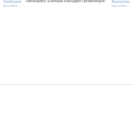
Тимбилдинги, за которые Благодарят Организаторов!
Жажда Творчества
ТОПовые мастер-классы на мероприятие! Гибкие цены!
ShowTex - Декор и Ди
Мас
ShowTex - производитель огнестойких декораций
ТОП
Группа «Москвичка»
3D 
Настроение, стиль, настоящий драйв в Ваш день!
Кажд
ПК Киловатт Уфа
Вячеслав Вер
Техническое обеспечение мероприятий
Ведущий - за 