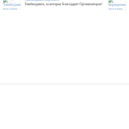
Тимбилдинги, за которые Благодарят Организаторов!
Жажда Творчества
ТОПовые мастер-классы на мероприятие! Гибкие цены!
ShowTex - Декор и Ди
Мас
ShowTex - производитель огнестойких декораций
ТОП
Группа «Москвичка»
3D 
Настроение, стиль, настоящий драйв в Ваш день!
Кажд
ПК Киловатт Уфа
Вячеслав Вер
Техническое обеспечение мероприятий
Ведущий - за 