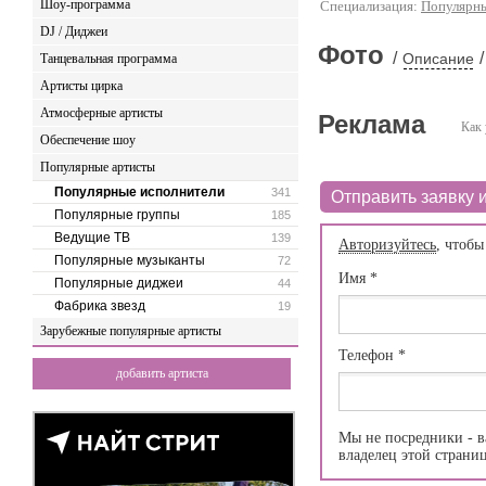
Шоу-программа
Специализация:
Популярны
DJ / Диджеи
Фото
/
/
Описание
Танцевальная программа
Артисты цирка
Атмосферные артисты
Реклама
Как 
Обеспечение шоу
Популярные артисты
Популярные исполнители
341
Отправить заявку и
Популярные группы
185
Ведущие ТВ
139
Авторизуйтесь
, чтобы
Популярные музыканты
72
Имя
*
Популярные диджеи
44
Фабрика звезд
19
Зарубежные популярные артисты
Телефон
*
добавить артиста
Мы не посредники - в
владелец этой страни