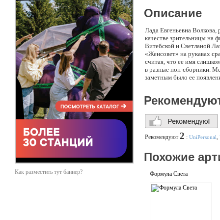
Описание
Лада Евгеньевна Волкова, 
качестве зрительницы на ф
Витебской и Светланой Ла
«Женсовет» на рукавах сра
считая, что ее имя слишком
в разные поп-сборники. М
заметным было ее появлени
только яркая певица, но и
"Бальзаковский возраст или
Рекомендую
2
Рекомендуют
:
UniPersonal
,
Похожие арт
Как разместить тут баннер?
Формула Света