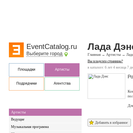
Лада Дэн
EventCatalog.ru
Выберите город
Главная
Артисты
→
→
Лада
Вы владелец страницы?
в каталоге: 6 лет 4 месяца 7 д
Площадки
Артисты
Ро
Подрядчики
Агентства
Ко
по
Дл
Артисты
Ведущие
Добавить в избранное
Музыкальная программа