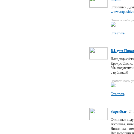
Отличный Дуэт
www.artpositive
Нажмите чтобы ув
Ответить
DJ-дуэт Пира
Наш диджейский
Крокус-Экспо.
Мы подметили 
с публикой!
Нажмите чтобы ув
Ответить
SuperStar
24 
Отличные веду
Активная, инте
Динамика и юмо
Все мероприяти