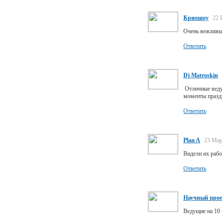
Криошоу
22 
Очень вежливы
Ответить
Dj Matroskin
Отличные ведущ
моменты праздн
Ответить
Plan A
23 Мар
Видели их рабо
Ответить
Научный прое
Ведущие на 10 