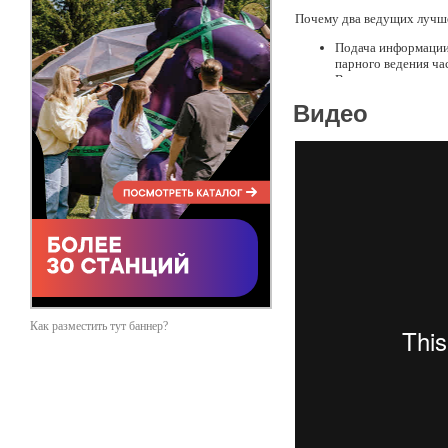
Почему два ведущих лучше
Подача информации 
парного ведения ча
Ведущие могут нахо
welcome), что гара
Видео
Дуэт «Кот и Пес» 
конкретного праздн
Почему вам выгодно
Парни говорят на н
без помощи переводч
Алексей и Роман пр
модный формат инте
таймингом входит в
На весь период сот
электронной почте.
Участники дуэта Ро
гарантирует делово
Опыт работы в сфере прове
Как разместить тут баннер?
Достижения 2011- 2014 го
• Победители конкурса вед
• Ведущие развлекательно
Храме Христа Спасителя д
• Ведущие интернет-проек
• Ведущие «Дня Друзей вме
• Ведущие выездной програ
• Ведущие презентации жур