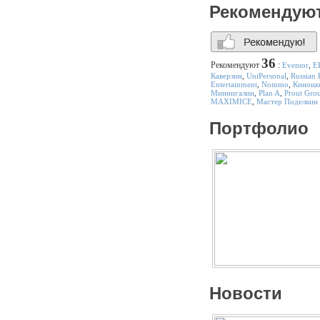
Рекомендую
36
Рекомендуют
:
Eventor
,
E
Каверзин
,
UniPersonal
,
Russian 
Entertainment
,
Nommo
,
Киношо
Миннигалин
,
Plan A
,
Prout Gro
MAXIMICE
,
Мастер Поделкин
Портфолио
Новости