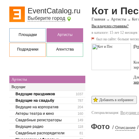
Кот и Пес
EventCatalog.ru
Выберите город
Главная
Артисты
→
→
Кот 
Вы владелец страницы?
в каталоге: 15 лет 12 месяцев 
Площадки
Артисты
был на сайте:
больше месяц
Ро
Подрядчики
Агентства
Ко
за
Дл
Артисты
за
Ведущие
Ведущие праздников
1037
Добавить в избранное
Ведущие на свадьбу
787
Ведущие на корпоратив
204
Специализация:
Ведущие п
Актеры театра и кино
160
Свадебные регистраторы
149
Фото
Ведущие радио
118
/
/
Описание
Свадебные распорядители
81