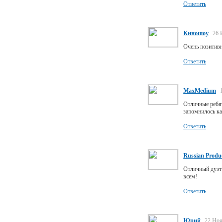
Ответить
Киношоу
26 
Очень позитивн
Ответить
MaxMedium
Отличные ребят
запомнилось к
Ответить
Russian Produ
Отличный дуэт
всем!
Ответить
Юрий
22 Ноя