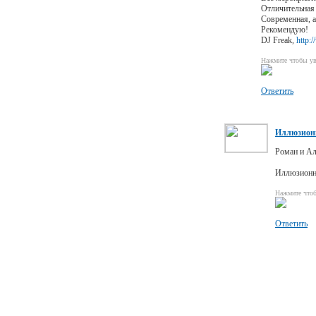
Отличительная 
Современная, а
Рекомендую!
DJ Freak,
http:
Нажмите чтобы ув
Ответить
Иллюзион
Роман и Ал
Иллюзион
Нажмите что
Ответить