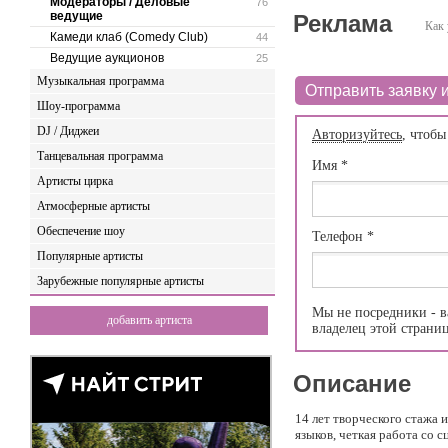
Модераторы / Деловые
76
ведущие
Реклама
Как 
Камеди клаб (Comedy Club)
44
Ведущие аукционов
25
Музыкальная программа
Отправить заявку и
Шоу-программа
DJ / Диджеи
Авторизуйтесь
, чтобы
Танцевальная программа
Имя
*
Артисты цирка
Атмосферные артисты
Обеспечение шоу
Телефон
*
Популярные артисты
Зарубежные популярные артисты
Мы не посредники - в
добавить артиста
владелец этой страни
Описание
14 лет творческого стажа 
языков, четкая работа со 