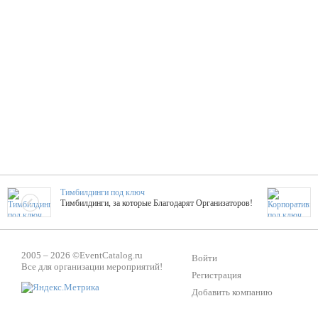
Тимбилдинги под ключ
Тимбилдинги, за которые Благодарят Организаторов!
Жажда Творчества
2005 – 2026 ©
EventCatalog.ru
ТОПовые мастер-классы на мероприятие! Гибкие цены!
Войти
Все для организации мероприятий!
Регистрация
Добавить компанию
ShowTex - Декор и Ди
Мас
ShowTex - производитель огнестойких декораций
ТОП