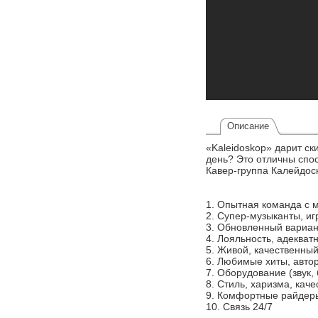
Описание
«Kaleidoskop» дарит с
день? Это отличны спос
Кавер-группа Калейдос
1. Опытная команда с 
2. Супер-музыканты, иг
3. Обновленный вариан
4. Лояльность, адекват
5. Живой, качественный
6. Любимые хиты, авто
7. Оборудование (звук, 
8. Стиль, харизма, каче
9. Комфортные райдер
10. Связь 24/7