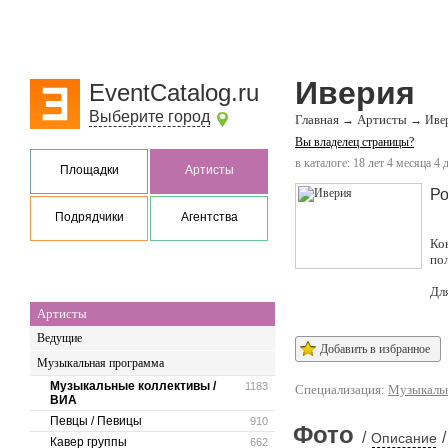
Иверия
EventCatalog.ru
Выберите город
Главная
Артисты
→
→
Иве
Вы владелец страницы?
в каталоге: 18 лет 4 месяца 4 
Площадки
Артисты
Ро
Подрядчики
Агентства
Ко
по
Дл
Артисты
Ведущие
Добавить в избранное
Музыкальная программа
Музыкальные коллективы /
1183
Специализация:
Музыкальн
ВИА
Певцы / Певицы
910
Фото
/
/
Описание
Кавер группы
662