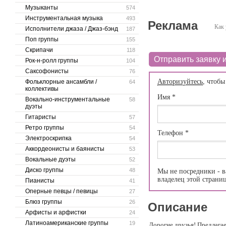
Музыканты
574
Инструментальная музыка
493
Реклама
Как 
Исполнители джаза / Джаз-бэнд
187
Поп группы
155
Скрипачи
118
Отправить заявку и
Рок-н-ролл группы
104
Саксофонисты
76
Авторизуйтесь
, чтобы
Фольклорные ансамбли /
64
коллективы
Имя
*
Вокально-инструментальные
58
дуэты
Гитаристы
57
Ретро группы
54
Телефон
*
Электроскрипка
54
Аккордеонисты и баянисты
53
Вокальные дуэты
52
Диско группы
48
Мы не посредники - в
владелец этой страни
Пианисты
41
Оперные певцы / певицы
27
Блюз группы
26
Описание
Арфисты и арфистки
24
Латиноамериканские группы
19
Дорогие друзья! Предлага