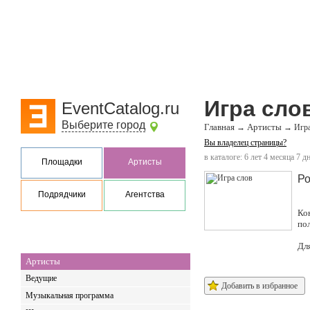
Игра сло
EventCatalog.ru
Выберите город
Главная
Артисты
→
→
Игра
Вы владелец страницы?
в каталоге: 6 лет 4 месяца 7 д
Площадки
Артисты
Ро
Подрядчики
Агентства
Ко
по
Дл
Артисты
Ведущие
Добавить в избранное
Музыкальная программа