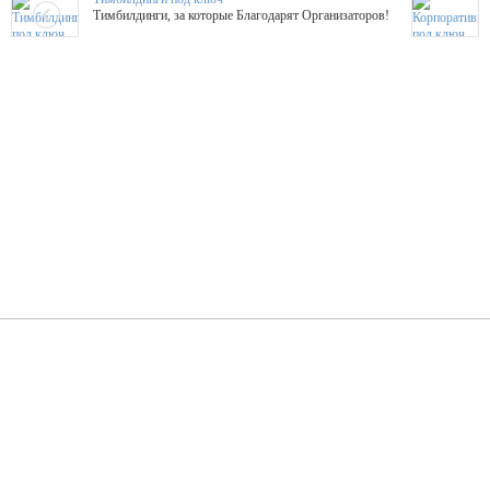
Тимбилдинги, за которые Благодарят Организаторов!
Жажда Творчества
ТОПовые мастер-классы на мероприятие! Гибкие цены!
ShowTex - Декор и Ди
Мас
ShowTex - производитель огнестойких декораций
ТОП
Группа «Москвичка»
3D 
Настроение, стиль, настоящий драйв в Ваш день!
Кажд
ПК Киловатт Уфа
Вячеслав Вер
Техническое обеспечение мероприятий
Ведущий - за 