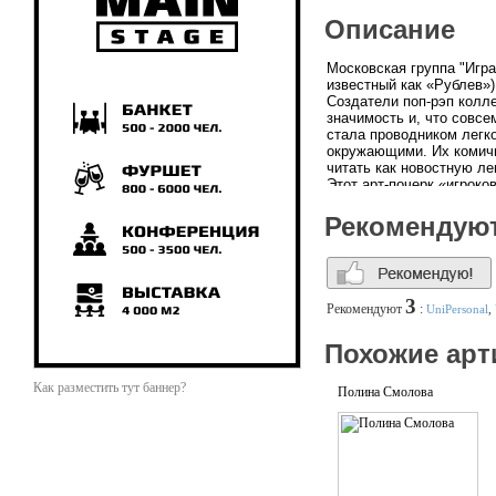
Описание
Московская группа "Игра
известный как «Рублев»)
Создатели поп-рэп колл
значимость и, что совсе
стала проводником легко
окружающими. Их комичн
читать как новостную ле
Этот арт-почерк «игроко
Стилистику «Игры Слов»
главных представителей 
Рекомендую
Fresh Prince). Музыкант
и вновь актуальные сего
подросткам и людям, сл
провокации «Мальчишник
делают акцента на хип-х
3
Рекомендуют
:
UniPersonal
,
вследствии того, что с 
получилось соединение т
Похожие арт
еще нужно для веселой 
излишней серьезности о
Как разместить тут баннер?
Полина Смолова