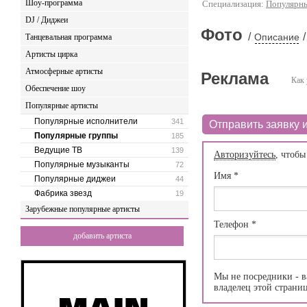
Шоу-программа
Специализация:
Популярн
DJ / Диджеи
Фото
/
/
Описание
Танцевальная программа
Артисты цирка
Атмосферные артисты
Реклама
Как 
Обеспечение шоу
Популярные артисты
Популярные исполнители
341
Отправить заявку и
Популярные группы
185
Ведущие ТВ
139
Авторизуйтесь
, чтобы
Популярные музыканты
72
Имя
*
Популярные диджеи
44
Фабрика звезд
19
Зарубежные популярные артисты
Телефон
*
добавить артиста
Мы не посредники - в
владелец этой страни