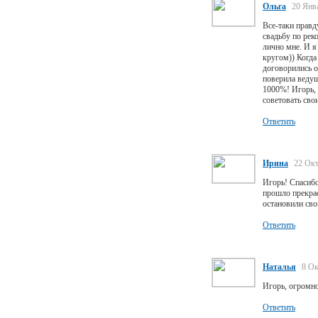
Ольга
20 Янв
Все-таки правд
свадьбу по рек
лично мне. И я
кругом)) Когда
договорились о
поверила ведущ
1000%! Игорь, 
советовать сво
Ответить
Ирина
22 Окт
Игорь! Спасибо
прошло прекрас
остановили сво
Ответить
Наталья
8 Ок
Игорь, огромно
Ответить