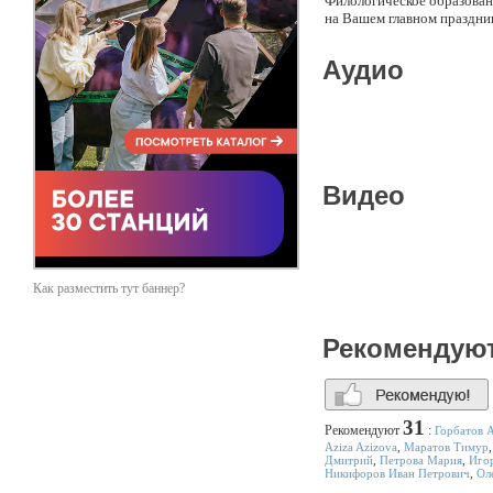
Филологическое образован
на Вашем главном праздни
А еще я никого не переоде
Аудио
гостей — все исключительно
Ведь у нас одна цель: вес
Видео
Как разместить тут баннер?
Рекомендую
31
Рекомендуют
:
Горбатов 
Aziza Azizova
,
Маратов Тимур
Дмитрий
,
Петрова Мария
,
Иго
Никифоров Иван Петрович
,
Ол