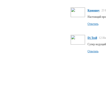
Криошоу
23 
Настоящий проф
Ответить
Dj Troll
12 Ию
Супер ведущий,
Ответить