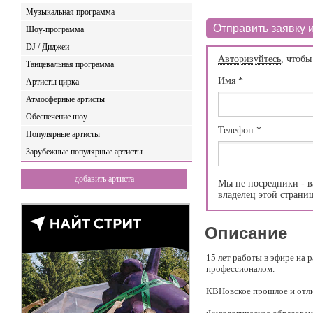
Музыкальная программа
Отправить заявку и
Шоу-программа
DJ / Диджеи
Авторизуйтесь
, чтобы
Танцевальная программа
Имя
*
Артисты цирка
Атмосферные артисты
Обеспечение шоу
Телефон
*
Популярные артисты
Зарубежные популярные артисты
добавить артиста
Мы не посредники - в
владелец этой страни
Описание
15 лет работы в эфире на 
профессионалом.
КВНовское прошлое и отли