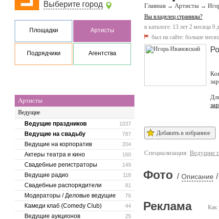
Выберите город
Главная
Артисты
→
→
Иго
Вы владелец страницы?
в каталоге: 13 лет 2 месяца 9 
Площадки
Артисты
был на сайте:
больше месяц
Ро
Подрядчики
Агентства
Ко
за
Дл
Артисты
за
Ведущие
Ведущие праздников
1037
Добавить в избранное
Ведущие на свадьбу
787
Ведущие на корпоратив
204
Специализация:
Ведущие п
Актеры театра и кино
160
Свадебные регистраторы
149
Фото
Ведущие радио
118
/
/
Описание
Свадебные распорядители
81
Модераторы / Деловые ведущие
76
Реклама
Камеди клаб (Comedy Club)
44
Как 
Ведущие аукционов
25