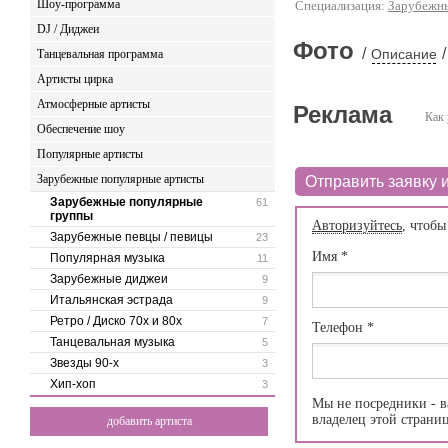
Шоу-программа
Специализация:
Зарубежн
DJ / Диджеи
Фото
/
/
Описание
Танцевальная программа
Артисты цирка
Атмосферные артисты
Реклама
Как 
Обеспечение шоу
Популярные артисты
Зарубежные популярные артисты
Отправить заявку и
Зарубежные популярные
61
группы
Авторизуйтесь
, чтобы
Зарубежные певцы / певицы
23
Имя
*
Популярная музыка
11
Зарубежные диджеи
9
Итальянская эстрада
9
Ретро / Диско 70х и 80х
7
Телефон
*
Танцевальная музыка
5
Звезды 90-х
3
Хип-хоп
3
Мы не посредники - в
владелец этой страни
добавить артиста