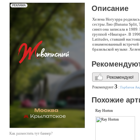
Описание
Хелена Ногуэрра родилась 
сестры Лио (Banana Split, 
сингл она записала в 1989.
группой «Ниагара». В 1996
Latitudes, ставший настоя
ознаменованный встречей 
бразильской музыке. Хелен
шансона, создали удивите
Хелена ведет собственное
Рекомендую
3
Рекомендуют
:
Горбатов Ан
Похожие арт
Ray Horton
Как разместить тут баннер?