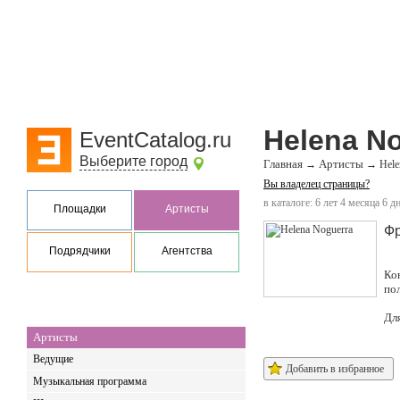
Helena N
EventCatalog.ru
Выберите город
Главная
Артисты
→
→
Hele
Вы владелец страницы?
в каталоге: 6 лет 4 месяца 6 д
Площадки
Артисты
Ф
Подрядчики
Агентства
Ко
по
Дл
Артисты
Ведущие
Добавить в избранное
Музыкальная программа