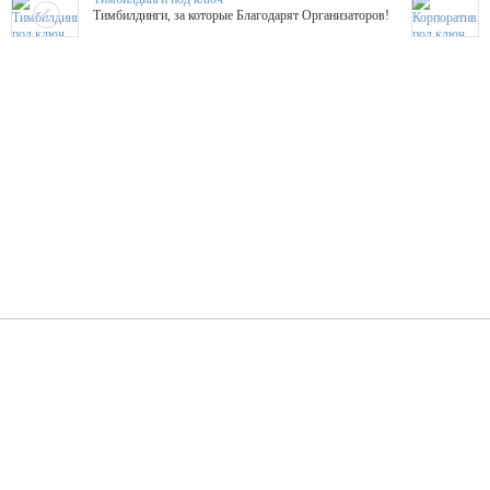
Тимбилдинги, за которые Благодарят Организаторов!
Жажда Творчества
ТОПовые мастер-классы на мероприятие! Гибкие цены!
ShowTex - Декор и Ди
Мас
ShowTex - производитель огнестойких декораций
ТОП
Группа «Москвичка»
3D 
Настроение, стиль, настоящий драйв в Ваш день!
Кажд
ПК Киловатт Уфа
Вячеслав Вер
Техническое обеспечение мероприятий
Ведущий - за 