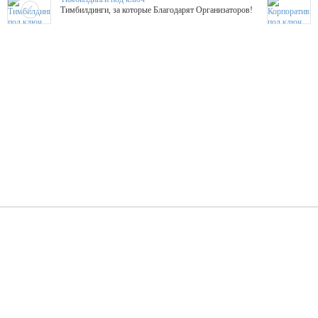
Тимбилдинги, за которые Благодарят Организаторов!
Жажда Творчества
ТОПовые мастер-классы на мероприятие! Гибкие цены!
ShowTex - Декор и Ди
Мас
ShowTex - производитель огнестойких декораций
ТОП
Группа «Москвичка»
3D 
Настроение, стиль, настоящий драйв в Ваш день!
Кажд
ПК Киловатт Уфа
Вячеслав Вер
Техническое обеспечение мероприятий
Ведущий - за 