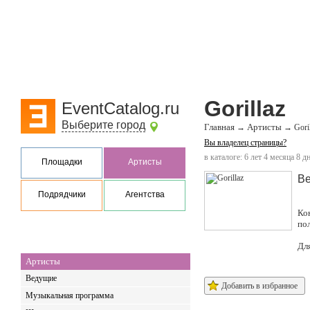
Gorillaz
EventCatalog.ru
Выберите город
Главная
Артисты
→
→
Gori
Вы владелец страницы?
в каталоге: 6 лет 4 месяца 8 д
Площадки
Артисты
Ве
Подрядчики
Агентства
Ко
по
Дл
Артисты
Ведущие
Добавить в избранное
Музыкальная программа