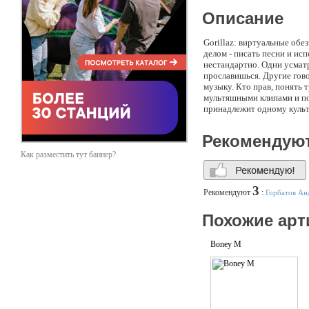
Описание
Gorillaz: виртуальные обе
делом - писать песни и ис
нестандартно. Одни усматр
прославишься. Другие гово
музыку. Кто прав, понять 
мультяшными клипами и поп
принадлежит одному культ
(лидер группы BLUR), Мих
Фанки по прозвищу Хомос
Рекомендую
(Buena Vista Social Club).
Как разместить тут баннер?
3
Рекомендуют
:
Горбатов Ан
Похожие арт
Boney M