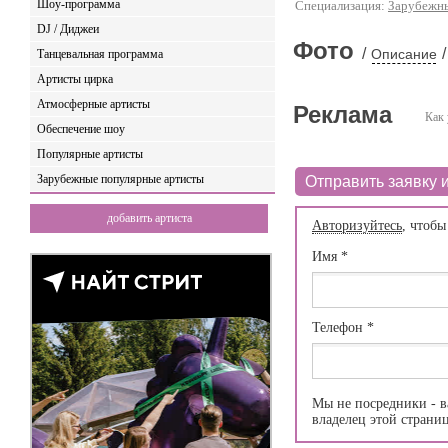
Шоу-программа
Специализация:
Зарубежн
DJ / Диджеи
Фото
/
/
Описание
Танцевальная программа
Артисты цирка
Атмосферные артисты
Реклама
Как 
Обеспечение шоу
Популярные артисты
Зарубежные популярные артисты
Отправить заявку и
добавить артиста
Авторизуйтесь
, чтобы
Имя
*
Телефон
*
Мы не посредники - в
владелец этой страни