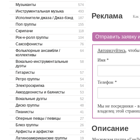
Музыканты
574
Инструментальная музыка
493
Реклама
Как 
Исполнители джаза / Джаз-бэнд
187
Поп группы
155
Скрипачи
118
Отправить заявку и
Рок-н-ролл группы
104
Саксофонисты
76
Авторизуйтесь
, чтобы
Фольклорные ансамбли /
64
коллективы
Имя
*
Вокально-инструментальные
58
дуэты
Гитаристы
57
Ретро группы
54
Телефон
*
Электроскрипка
54
Аккордеонисты и баянисты
53
Вокальные дуэты
52
Диско группы
48
Мы не посредники - в
владелец этой страни
Пианисты
41
Оперные певцы / певицы
27
Блюз группы
26
Описание
Арфисты и арфистки
24
Латиноамериканские группы
19
Московская группа «ГанДуР