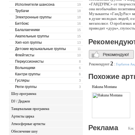
«ГАНДУРАС» от творчества 
Исполнители шансона
19
она необычайно позитивна
Трубачи
18
Музыканты «ГанДуРас» мир
Электронные группы
18
в душе молодых людей, оз
мегаполисе. О проблемах и
Битбокс
16
приводит «дурь», глупость
Балалаечники
15
Акапельные группы
15
Рекомендую
Хип-хоп группы
13
Детские музыкальные группы
11
Флейтисты
10
Перкуссионисты
8
2
Рекомендуют
:
Горбатов Ан
Волынщики
6
Кантри группы
6
Похожие арт
Гусляры
3
Регги группы
Hakuna Montana
3
Шоу-программа
DJ / Диджеи
Танцевальная программа
Артисты цирка
Атмосферные артисты
Реклама
Как 
Обеспечение шоу