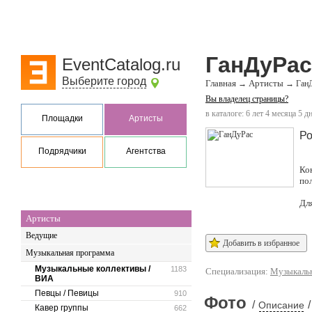
ГанДуРас
EventCatalog.ru
Выберите город
Главная
Артисты
→
→
Ган
Вы владелец страницы?
в каталоге: 6 лет 4 месяца 5 д
Площадки
Артисты
Ро
Подрядчики
Агентства
Ко
по
Дл
Артисты
Ведущие
Добавить в избранное
Музыкальная программа
Музыкальные коллективы /
1183
Специализация:
Музыкальн
ВИА
Певцы / Певицы
910
Фото
/
/
Описание
Кавер группы
662