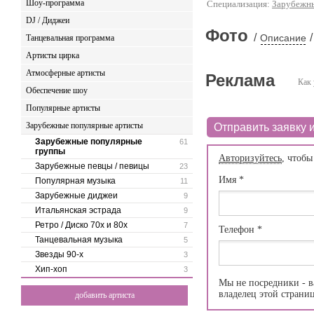
Шоу-программа
Специализация:
Зарубежн
DJ / Диджеи
Фото
/
/
Описание
Танцевальная программа
Артисты цирка
Атмосферные артисты
Реклама
Как 
Обеспечение шоу
Популярные артисты
Зарубежные популярные артисты
Отправить заявку и
Зарубежные популярные
61
группы
Авторизуйтесь
, чтобы
Зарубежные певцы / певицы
23
Имя
*
Популярная музыка
11
Зарубежные диджеи
9
Итальянская эстрада
9
Ретро / Диско 70х и 80х
7
Телефон
*
Танцевальная музыка
5
Звезды 90-х
3
Хип-хоп
3
Мы не посредники - в
владелец этой страни
добавить артиста