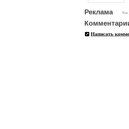
инстинктам человека. Если
и Velvet Underground делал
Реклама
Как 
Комментари
Написать комм