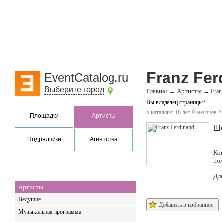
Franz Fer
EventCatalog.ru
Выберите город
Главная
Артисты
→
→
Fran
Вы владелец страницы?
в каталоге: 18 лет 9 месяцев 2
Площадки
Артисты
Ш
Подрядчики
Агентства
Ко
по
Дл
Артисты
Ведущие
Добавить в избранное
Музыкальная программа