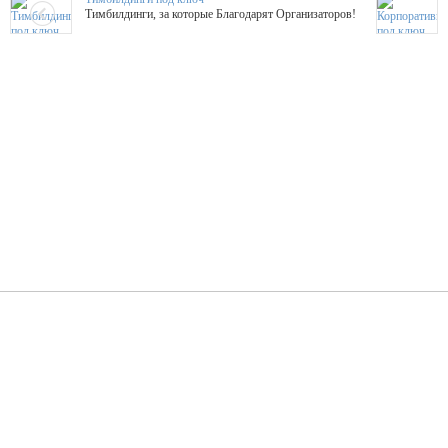
Тимбилдинги, за которые Благодарят Организаторов!
Жажда Творчества
ТОПовые мастер-классы на мероприятие! Гибкие цены!
ShowTex - Декор и Ди
Мас
ShowTex - производитель огнестойких декораций
ТОП
Группа «Москвичка»
3D 
Настроение, стиль, настоящий драйв в Ваш день!
Кажд
ПК Киловатт Уфа
Вячеслав Вер
Техническое обеспечение мероприятий
Ведущий - за 