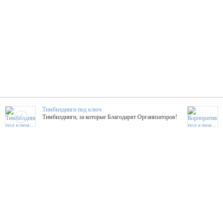
Тимбилдинги под ключ
Тимбилдинги, за которые Благодарят Организаторов!
Жажда Творчества
ТОПовые мастер-классы на мероприятие! Гибкие цены!
ShowTex - Декор и Ди
Мас
ShowTex - производитель огнестойких декораций
ТОП