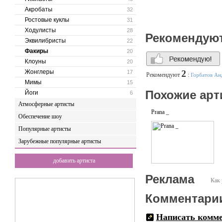
Акробаты
32
Ростовые куклы
31
Ходулисты
28
Рекомендую
Эквилибристы
22
Факиры
20
Клоуны
20
Жонглеры
2
17
Рекомендуют
:
Горбатов Ан
Мимы
15
Похожие арт
Йоги
6
Атмосферные артисты
Prana _
Обеспечение шоу
Популярные артисты
Зарубежные популярные артисты
добавить артиста
Реклама
Как 
Комментари
Написать комм