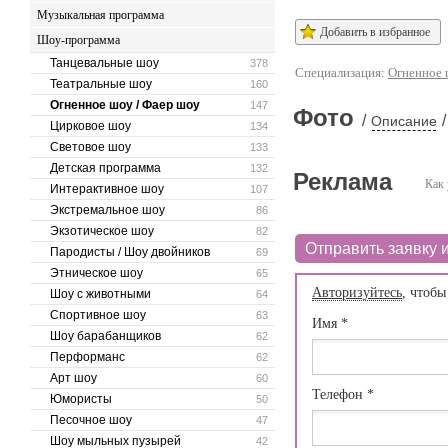
Музыкальная программа
Добавить в избранное
Шоу-программа
Танцевальные шоу
378
Специализация:
Огненное 
Театральные шоу
160
Огненное шоу / Фаер шоу
147
Фото
/
/
Описание
Цирковое шоу
134
Световое шоу
133
Детская программа
132
Реклама
Как 
Интерактивное шоу
107
Экстремальное шоу
86
Экзотическое шоу
82
Отправить заявку и
Пародисты / Шоу двойников
69
Этническое шоу
65
Авторизуйтесь
, чтобы
Шоу с животными
64
Спортивное шоу
63
Имя
*
Шоу барабанщиков
62
Перформанс
62
Арт шоу
60
Телефон
*
Юмористы
50
Песочное шоу
47
Шоу мыльных пузырей
42