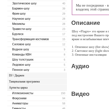
Эротическое шоу
40
Мы не посредники - в
Бармен-шоу
39
владелец этой страни
Фрик-шоу
29
Научное шоу
28
Описание
Мюзиклы
28
Травести-шоу
23
Шоу «Flagro» это яркие и 
Бурлеск
17
под настроение Вашего пр
яркие и незабываемые впе
Трансформация костюмов
15
Силовое шоу
12
1. Огненное шоу (fire show
Водное шоу
9
2. Световое шоу (light sho
Команды КВН
3. Огненные инсталляции
8
• Огненные сердца, инициа
Шоу толстушек
6
4. Шоу хула-хупов
Аудио
Ледовое шоу
5
Пенное шоу
3
DJ / Диджеи
Танцевальная программа
Артисты цирка
Видео
Иллюзионисты
150
Фокусники
94
Аниматоры
58
Гимнасты
48