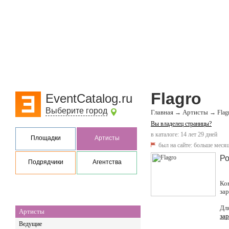
Flagro
EventCatalog.ru
Выберите город
Главная
Артисты
→
→
Flag
Вы владелец страницы?
в каталоге: 14 лет 29 дней
Площадки
Артисты
был на сайте:
больше месяц
Ро
Подрядчики
Агентства
Ко
за
Дл
Артисты
за
Ведущие