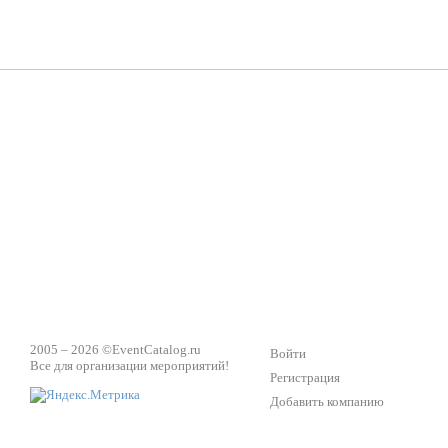
Группа «Москвичка»
3D 
Настроение, стиль, настоящий драйв в Ваш день!
Кажд
ПК Киловатт Уфа
Вячеслав Вер
Техническое обеспечение мероприятий
Ведущий - за 
2005 – 2026 ©
EventCatalog.ru
Войти
Все для организации мероприятий!
Регистрация
Добавить компанию