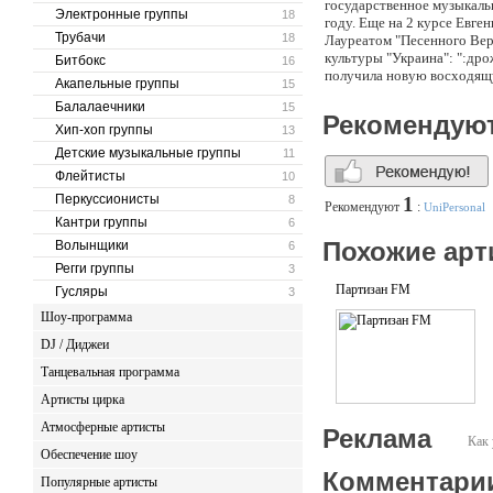
государственное музыкальн
Электронные группы
18
году. Еще на 2 курсе Евге
Трубачи
18
Лауреатом "Песенного Вер
культуры "Украина": ":дро
Битбокс
16
получила новую восходящу
Акапельные группы
15
Балалаечники
15
Рекомендую
Хип-хоп группы
13
Детские музыкальные группы
11
Флейтисты
10
Перкуссионисты
8
1
Рекомендуют
:
UniPersonal
Кантри группы
6
Похожие арт
Волынщики
6
Регги группы
3
Партизан FM
Гусляры
3
Шоу-программа
DJ / Диджеи
Танцевальная программа
Артисты цирка
Атмосферные артисты
Реклама
Как 
Обеспечение шоу
Комментари
Популярные артисты