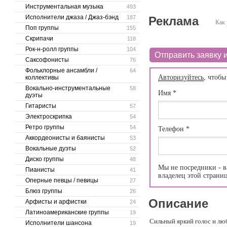
Инструментальная музыка
493
Исполнители джаза / Джаз-бэнд
187
Реклама
Как 
Поп группы
155
Скрипачи
118
Рок-н-ролл группы
104
Отправить заявку и
Саксофонисты
76
Фольклорные ансамбли /
64
Авторизуйтесь
, чтобы
коллективы
Вокально-инструментальные
58
Имя
*
дуэты
Гитаристы
57
Электроскрипка
54
Ретро группы
54
Телефон
*
Аккордеонисты и баянисты
53
Вокальные дуэты
52
Диско группы
48
Мы не посредники - в
Пианисты
41
владелец этой страни
Оперные певцы / певицы
27
Блюз группы
26
Описание
Арфисты и арфистки
24
Латиноамериканские группы
19
Сильный яркий голос и лю
Исполнители шансона
19