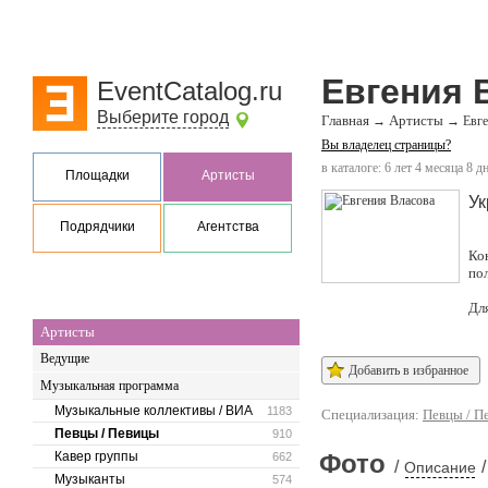
Евгения 
EventCatalog.ru
Выберите город
Главная
Артисты
→
→
Евге
Вы владелец страницы?
в каталоге: 6 лет 4 месяца 8 д
Площадки
Артисты
Ук
Подрядчики
Агентства
Ко
по
Дл
Артисты
Ведущие
Добавить в избранное
Музыкальная программа
Музыкальные коллективы / ВИА
1183
Специализация:
Певцы / П
Певцы / Певицы
910
Кавер группы
Фото
662
/
/
Описание
Музыканты
574