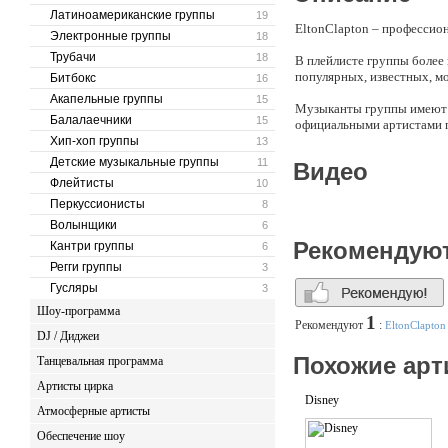
Латиноамериканские группы
19
EltonClapton – профессион
Электронные группы
18
Трубачи
18
В плейлисте группы более
популярных, известных, м
Битбокс
16
Акапельные группы
15
Музыканты группы имеют б
Балалаечники
15
официальными артистами 
Хип-хоп группы
13
Группа выступает исключ
Детские музыкальные группы
11
Видео
мероприятий, частных веч
Флейтисты
10
Перкуссионисты
Музыка исполняется в стил
8
из репертуара BEATLES 
Волынщики
6
CHARLES и MICHAEL JA
Рекомендую
Кантри группы
6
ЛОРАК, МАШИНА ВРЕМЕНИ 
Регги группы
3
Группа отличается непрев
Гусляры
3
секцией и собственным эл
Шоу-программа
1
Рекомендуют
:
EltonClapton
География наших выступле
DJ / Диджеи
и др.стран.
Похожие арт
Танцевальная программа
Для организации выступле
Артисты цирка
Disney
Атмосферные артисты
Обеспечение шоу