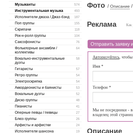
Фото
Музыканты
574
/
/
Описание
Инструментальная музыка
493
Исполнители джаза / Джаз-бэнд
187
Реклама
Поп группы
155
Как 
Скрипачи
118
Рок-н-ролл группы
104
Саксофонисты
76
Отправить заявку и
Фольклорные ансамбли /
64
коллективы
Авторизуйтесь
, чтобы
Вокально-инструментальные
58
дуэты
Имя
*
Гитаристы
57
Ретро группы
54
Электроскрипка
54
Телефон
*
Аккордеонисты и баянисты
53
Вокальные дуэты
52
Диско группы
48
Пианисты
41
Мы не посредники - в
Оперные певцы / певицы
27
владелец этой страни
Блюз группы
26
Арфисты и арфистки
24
Описание
Исполнители шансона
19