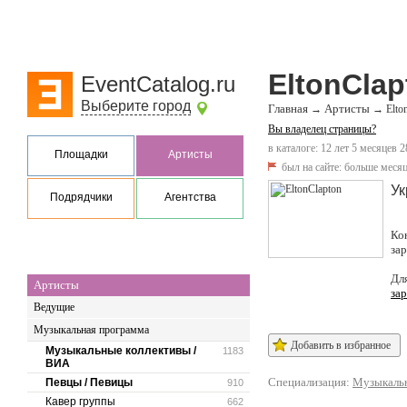
EltonClap
EventCatalog.ru
Выберите город
Главная
Артисты
→
→
Elto
Вы владелец страницы?
в каталоге: 12 лет 5 месяцев 2
Площадки
Артисты
был на сайте:
больше месяц
Ук
Подрядчики
Агентства
Ко
за
Дл
Артисты
за
Ведущие
Музыкальная программа
Добавить в избранное
Музыкальные коллективы /
1183
ВИА
Специализация:
Музыкальн
Певцы / Певицы
910
Кавер группы
662