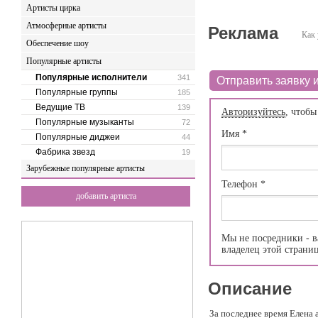
Артисты цирка
Атмосферные артисты
Реклама
Как 
Обеспечение шоу
Популярные артисты
Популярные исполнители
341
Отправить заявку и
Популярные группы
185
Ведущие ТВ
139
Авторизуйтесь
, чтобы
Популярные музыканты
72
Имя
*
Популярные диджеи
44
Фабрика звезд
19
Зарубежные популярные артисты
Телефон
*
добавить артиста
Мы не посредники - в
владелец этой страни
Описание
За последнее время Елена 