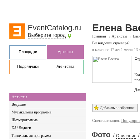
Елена Ва
EventCatalog.ru
Выберите город
Главная
Артисты
→
→
Елен
Вы владелец страницы?
в каталоге: 17 лет 1 месяц 13 
Площадки
Артисты
Ро
Подрядчики
Агентства
Ко
по
Дл
Артисты
Ведущие
Добавить в избранное
Музыкальная программа
Шоу-программа
Специализация:
Популярны
DJ / Диджеи
Фото
/
/
Описание
Танцевальная программа