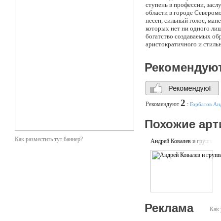
ступень в профессии, зас
области в городе Северомо
песен, сильный голос, ман
которых нет ни одного лиш
богатство создаваемых обра
аристократичного и стильн
стала победителем Всесою
классическое музыкальное
Рекомендую
2
Рекомендуют
:
Горбатов Ан
Похожие арт
Как разместить тут баннер?
Андрей Ковалев и группа П
Реклама
Как 