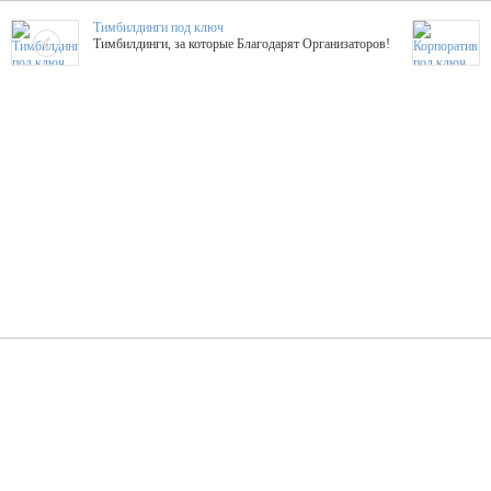
Тимбилдинги под ключ
Тимбилдинги, за которые Благодарят Организаторов!
Жажда Творчества
ТОПовые мастер-классы на мероприятие! Гибкие цены!
ShowTex - Декор и Ди
Мас
ShowTex - производитель огнестойких декораций
ТОП
Группа «Москвичка»
3D 
Настроение, стиль, настоящий драйв в Ваш день!
Кажд
ПК Киловатт Уфа
Вячеслав Вер
Техническое обеспечение мероприятий
Ведущий - за 