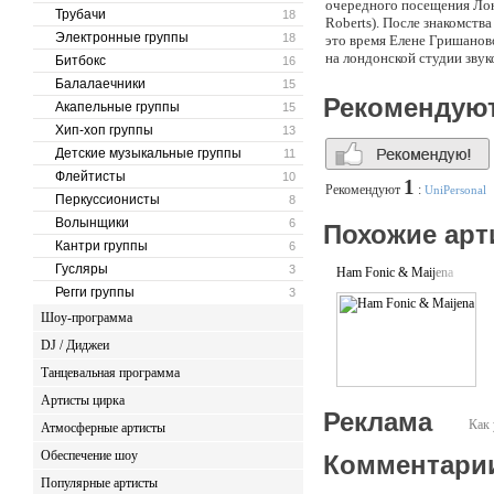
очередного посещения Лон
Трубачи
18
Roberts). После знакомств
Электронные группы
18
это время Елене Гришаново
на лондонской студии звук
Битбокс
16
Балалаечники
15
Рекомендую
Акапельные группы
15
Хип-хоп группы
13
Детские музыкальные группы
11
Флейтисты
10
1
Рекомендуют
:
UniPersonal
Перкуссионисты
8
Волынщики
6
Похожие арт
Кантри группы
6
Гусляры
3
Ham Fonic & Maijena
Регги группы
3
Шоу-программа
DJ / Диджеи
Танцевальная программа
Артисты цирка
Реклама
Как 
Атмосферные артисты
Обеспечение шоу
Комментари
Популярные артисты