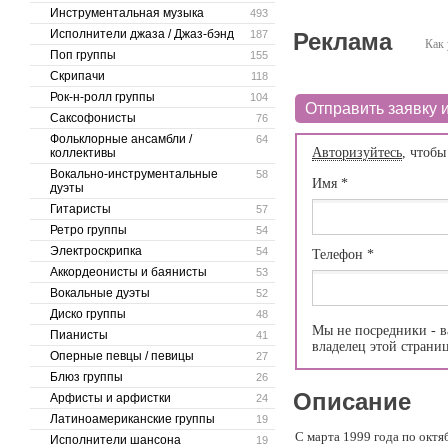
Инструментальная музыка
493
Исполнители джаза / Джаз-бэнд
187
Реклама
Как 
Поп группы
155
Скрипачи
118
Рок-н-ролл группы
104
Отправить заявку и
Саксофонисты
76
Фольклорные ансамбли /
64
Авторизуйтесь
, чтобы
коллективы
Вокально-инструментальные
58
Имя
*
дуэты
Гитаристы
57
Ретро группы
54
Электроскрипка
54
Телефон
*
Аккордеонисты и баянисты
53
Вокальные дуэты
52
Диско группы
48
Мы не посредники - в
Пианисты
41
владелец этой страни
Оперные певцы / певицы
27
Блюз группы
26
Описание
Арфисты и арфистки
24
Латиноамериканские группы
19
С марта 1999 года по октя
Исполнители шансона
19