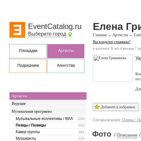
Елена Гр
EventCatalog.ru
Выберите город
Главная
Артисты
→
→
Еле
Вы владелец страницы?
в каталоге: 6 лет 4 месяца 7 д
Площадки
Артисты
Ук
Подрядчики
Агентства
Ко
по
Дл
Артисты
Ведущие
Добавить в избранное
Музыкальная программа
Музыкальные коллективы / ВИА
1183
Специализация:
Певцы / П
Певцы / Певицы
910
Кавер группы
Фото
662
/
/
Описание
Музыканты
574