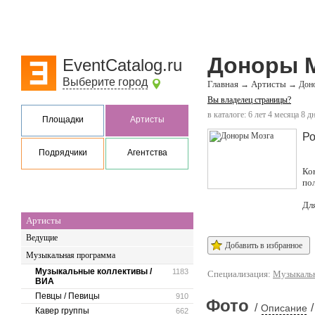
Доноры 
EventCatalog.ru
Выберите город
Главная
Артисты
→
→
Дон
Вы владелец страницы?
в каталоге: 6 лет 4 месяца 8 д
Площадки
Артисты
Ро
Подрядчики
Агентства
Ко
по
Дл
Артисты
Ведущие
Добавить в избранное
Музыкальная программа
Музыкальные коллективы /
1183
Специализация:
Музыкальн
ВИА
Певцы / Певицы
910
Фото
/
/
Описание
Кавер группы
662