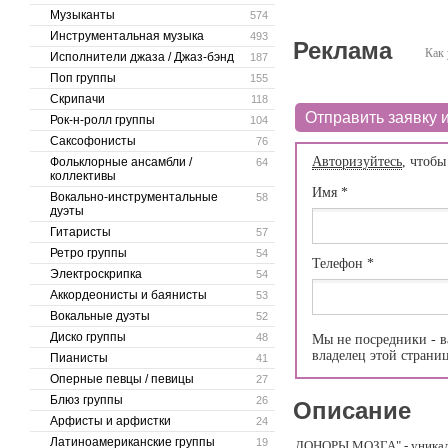
Музыканты
574
Инструментальная музыка
493
Реклама
Как 
Исполнители джаза / Джаз-бэнд
187
Поп группы
155
Скрипачи
118
Отправить заявку и
Рок-н-ролл группы
104
Саксофонисты
76
Авторизуйтесь
, чтобы
Фольклорные ансамбли /
64
коллективы
Имя
*
Вокально-инструментальные
58
дуэты
Гитаристы
57
Ретро группы
54
Телефон
*
Электроскрипка
54
Аккордеонисты и баянисты
53
Вокальные дуэты
52
Диско группы
48
Мы не посредники - в
владелец этой страни
Пианисты
41
Оперные певцы / певицы
27
Блюз группы
26
Описание
Арфисты и арфистки
24
Латиноамериканские группы
19
ДОНОРЫ МОЗГА" - уникальн