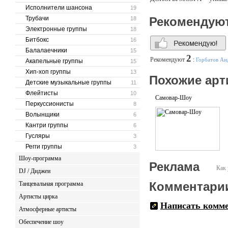
Исполнители шансона
19
Трубачи
Рекомендую
18
Электронные группы
18
Битбокс
16
Балалаечники
15
2
Рекомендуют
:
Горбатов Ан
Акапельные группы
15
Хип-хоп группы
13
Похожие арт
Детские музыкальные группы
11
Флейтисты
10
Самовар-Шоу
Перкуссионисты
8
Волынщики
6
Кантри группы
6
Гусляры
3
Регги группы
3
Шоу-программа
Реклама
Как 
DJ / Диджеи
Комментари
Танцевальная программа
Артисты цирка
Написать комм
Атмосферные артисты
Обеспечение шоу