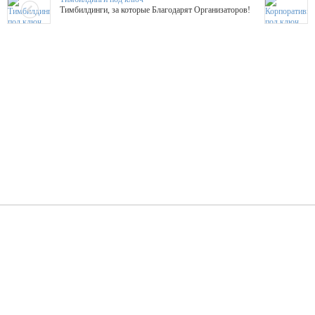
Тимбилдинги, за которые Благодарят Организаторов!
Жажда Творчества
ТОПовые мастер-классы на мероприятие! Гибкие цены!
ShowTex - Декор и Ди
Мас
ShowTex - производитель огнестойких декораций
ТОП
Группа «Москвичка»
3D 
Настроение, стиль, настоящий драйв в Ваш день!
Кажд
ПК Киловатт Уфа
Вячеслав Вер
Техническое обеспечение мероприятий
Ведущий - за 