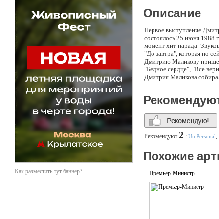
Описание
Первое выступление Дмитр
состоялось 25 июня 1988 г
момент хит-парада "Звуко
"До завтра", которая по се
Дмитрию Маликову пришел 
"Бедное сердце", "Все вер
Дмитрия Маликова собирал
дебютирует на новом для 
и умереть".Тогда же в 1993
Рекомендую
"Baroque", состоящего из
Маликов неоднократно ста
премии "Золотой граммофон
"Стопудовый хит" радио "Х
2
Рекомендуют
:
UniPersonal
,
Похожие арт
Как разместить тут баннер?
Премьер-Министр