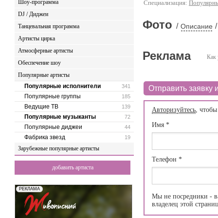
Шоу-программа
Специализация:
Популярны
DJ / Диджеи
Фото
/
/
Описание
Танцевальная программа
Артисты цирка
Атмосферные артисты
Реклама
Как 
Обеспечение шоу
Популярные артисты
Популярные исполнители
341
Отправить заявку и
Популярные группы
185
Ведущие ТВ
139
Авторизуйтесь
, чтобы
Популярные музыканты
72
Имя
*
Популярные диджеи
44
Фабрика звезд
19
Зарубежные популярные артисты
Телефон
*
добавить артиста
Мы не посредники - в
владелец этой страни