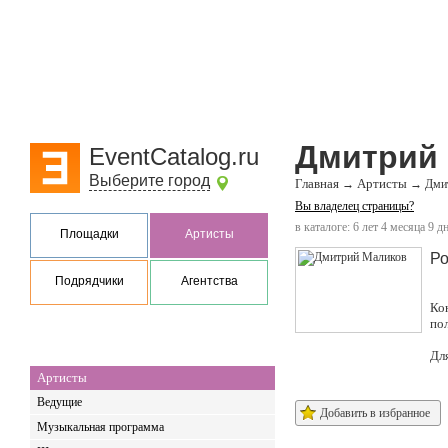
Дмитрий
EventCatalog.ru
Выберите город
Главная
Артисты
→
→
Дми
Вы владелец страницы?
в каталоге: 6 лет 4 месяца 9 д
Площадки
Артисты
Ро
Подрядчики
Агентства
Ко
по
Дл
Артисты
Ведущие
Добавить в избранное
Музыкальная программа