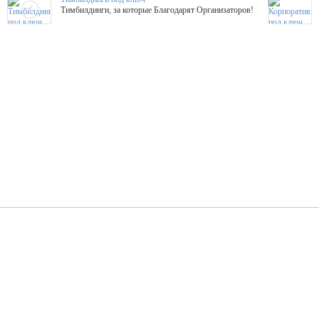
Тимбилдинги, за которые Благодарят Организаторов!
Жажда Творчества
ТОПовые мастер-классы на мероприятие! Гибкие цены!
ShowTex - Декор и Ди
Мас
ShowTex - производитель огнестойких декораций
ТОП
Группа «Москвичка»
3D 
Настроение, стиль, настоящий драйв в Ваш день!
Кажд
ПК Киловатт Уфа
Вячеслав Вер
Техническое обеспечение мероприятий
Ведущий - за 