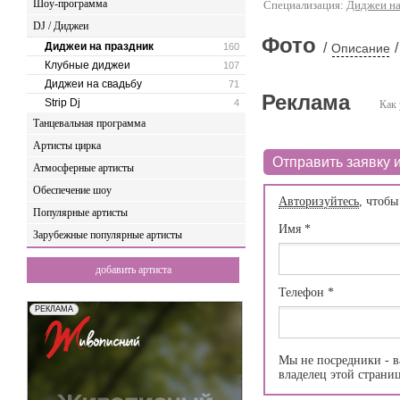
Шоу-программа
Специализация:
Диджеи на
DJ / Диджеи
Фото
Диджеи на праздник
/
/
160
Описание
Клубные диджеи
107
Диджеи на свадьбу
71
Реклама
Strip Dj
4
Как 
Танцевальная программа
Артисты цирка
Отправить заявку и
Атмосферные артисты
Обеспечение шоу
Авторизуйтесь
, чтобы
Популярные артисты
Имя
*
Зарубежные популярные артисты
добавить артиста
Телефон
*
Мы не посредники - в
владелец этой страни