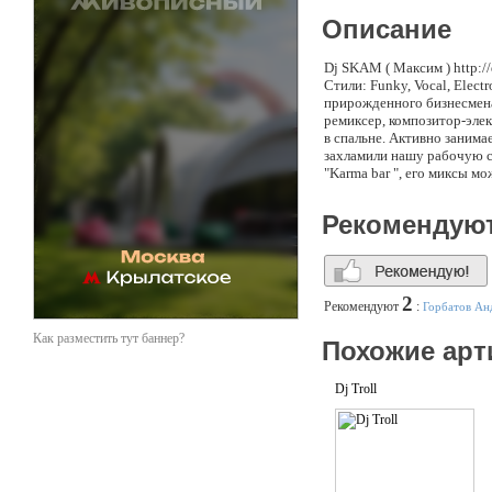
Описание
Dj SKAM ( Максим ) http://d
Стили: Funky, Vocal, Elect
прирожденного бизнесмена.
ремиксер, композитор-эле
в спальне. Активно занима
захламили нашу рабочую с
"Karma bar ", его миксы мо
(http://rmclub.ru.
Рекомендую
2
Рекомендуют
:
Горбатов Ан
Как разместить тут баннер?
Похожие арт
Dj Troll