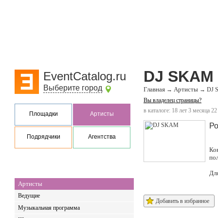
DJ SKAM
EventCatalog.ru
Выберите город
Главная
Артисты
→
→
DJ 
Вы владелец страницы?
в каталоге: 18 лет 3 месяца 22
Площадки
Артисты
Ро
Подрядчики
Агентства
Ко
по
Дл
Артисты
Ведущие
Добавить в избранное
Музыкальная программа