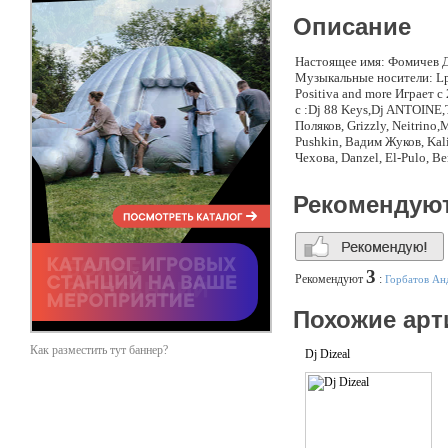
Описание
Настоящее имя: Фомичев Д
Музыкальные носители: Lp, 
Positiva and more Играет с 
с :Dj 88 Keys,Dj ANTOIN
Поляков, Grizzly, Neitrino
Pushkin, Вадим Жуков, Kalin
Чехова, Danzel, El-Pulo, Be
Смит,Репа(X-Mode),Dj Dlee
café,Versus,Vernisage,Ring
Рекомендую
Тверь(Зеркало),Брянск(На
(Грин),Рязань (Фриз),Яро
др. Резидент клубов: The 
(SPB), Red Club (SPB), R-1
3
Рекомендуют
:
Горбатов Ан
Похожие арт
Как разместить тут баннер?
Dj Dizeal