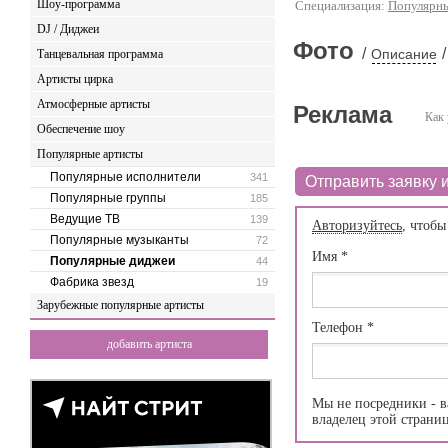
Шоу-программа
Специализация:
Популярн
DJ / Диджеи
Фото
/
/
Описание
Танцевальная программа
Артисты цирка
Атмосферные артисты
Реклама
Как 
Обеспечение шоу
Популярные артисты
Популярные исполнители
341
Отправить заявку и
Популярные группы
185
Ведущие ТВ
139
Авторизуйтесь
, чтобы
Популярные музыканты
72
Имя
*
Популярные диджеи
44
Фабрика звезд
19
Зарубежные популярные артисты
Телефон
*
добавить артиста
Мы не посредники - в
владелец этой страни