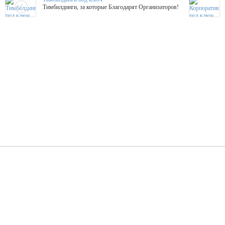
Тимбилдинги, за которые Благодарят Организаторов!
Жажда Творчества
ТОПовые мастер-классы на мероприятие! Гибкие цены!
ShowTex - Декор и Ди
Мас
ShowTex - производитель огнестойких декораций
ТОП
Группа «Москвичка»
3D 
Настроение, стиль, настоящий драйв в Ваш день!
Кажд
ПК Киловатт Уфа
Вячеслав Вер
Техническое обеспечение мероприятий
Ведущий - за 