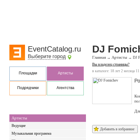
DJ Fomic
EventCatalog.ru
Выберите город
Главная
Артисты
→
→
DJ 
Вы владелец страницы?
в каталоге: 18 лет 2 месяца 11
Площадки
Артисты
Ро
Подрядчики
Агентства
Ко
по
Дл
Артисты
Ведущие
Добавить в избранное
Музыкальная программа