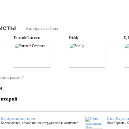
исты
Как убрать этот блок?
Евгений Селезнев
Prickly
Dj 
убрать рекламу?
и
ентарий
Корпоративы под ключ
Гении Картонн
Корпоративы, влюбляющие сотрудников в компанию!
Дон Картон - 