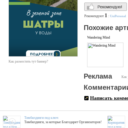
1
Рекомендуют
:
UniPersonal
Похожие арт
Wandering Mind
Как разместить тут баннер?
Реклама
Как 
Комментари
Написать комм
Тимбилдинги под ключ
Тимбилдинги, за которые Благодарят Организаторов!