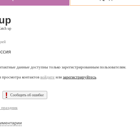
 up
atch up
дней
ссия
нтактные данные доступны только зарегистрированным пользователям.
я просмотра контактов
войдите
или
зарегистрируйтесь
.
Сообщить об ошибке
 праздник
мментарии