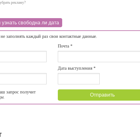
убрать рекламу?
 узнать свободна ли дата
 не заполнять каждый раз свои контактные данные.
Почта
*
Дата выступления
*
аш запрос получит
Отправить
цы.
т