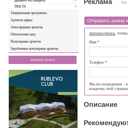
Реклама
Диджеи на свадьбу
71
Как 
Strip Dj
4
Танцевальная программа
Артисты цирка
Отправить заявку и
Атмосферные артисты
Авторизуйтесь
, чтобы
Обеспечение шоу
Популярные артисты
Имя
*
Зарубежные популярные артисты
добавить артиста
Телефон
*
Мы не посредники - в
владелец этой страни
Описание
Рекомендую