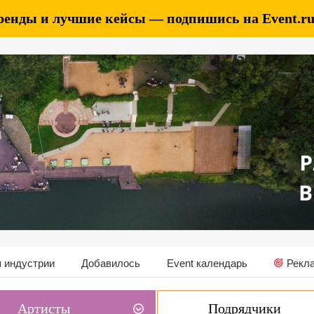
ренды и лучшие кейсы — подпишись на Event.ru 
 индустрии
Добавилось
Event календарь
Рекл
Артисты
Подрядчики