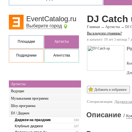
DJ Catch
EventCatalog.ru
Выберите город
Главная
Артисты
→
→
DJ C
Вы владелец страницы?
в каталоге: 19 лет 3 месяца 7 
Площадки
Артисты
Ро
Подрядчики
Агентства
Ко
Дл
Артисты
Добавить в избранное
Ведущие
Музыкальная программа
Специализация:
Диджеи на
Шоу-программа
Описание
DJ / Диджеи
/
Ко
Диджеи на праздник
160
Клубные диджеи
107