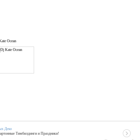
Kate Ocean
ых Деко
Картонные Тимбилдинги и Праздники!