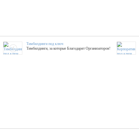
Тимбилдинги под ключ
Тимбилдинги, за которые Благодарят Организаторов!
Жажда Творчества
ТОПовые мастер-классы на мероприятие! Гибкие цены!
ShowTex - Декор и Ди
Мас
ShowTex - производитель огнестойких декораций
ТОП
Группа «Москвичка»
3D 
Настроение, стиль, настоящий драйв в Ваш день!
Кажд
ПК Киловатт Уфа
Вячеслав Вер