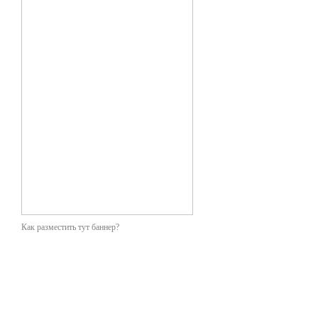
-Мне вы понравились. Но е
Давайте их развеем. Позво
Как разместить тут баннер?