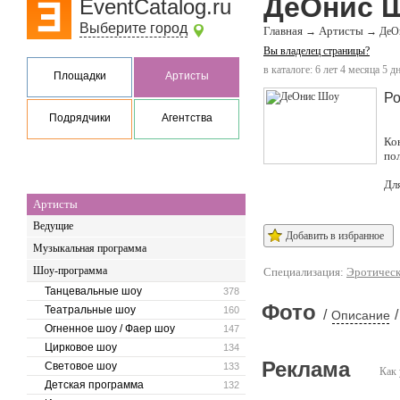
ДеОнис 
EventCatalog.ru
Выберите город
Главная
Артисты
→
→
ДеО
Вы владелец страницы?
в каталоге: 6 лет 4 месяца 5 д
Площадки
Артисты
Ро
Подрядчики
Агентства
Ко
по
Дл
Артисты
Ведущие
Добавить в избранное
Музыкальная программа
Шоу-программа
Специализация:
Эротическ
Танцевальные шоу
378
Фото
Театральные шоу
160
/
/
Описание
Огненное шоу / Фаер шоу
147
Цирковое шоу
134
Реклама
Световое шоу
133
Как 
Детская программа
132