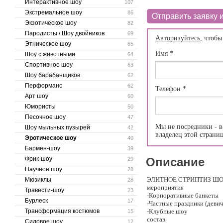
Интерактивное шоу
107
Экстремальное шоу
86
Отправить заявку и
Экзотическое шоу
82
Пародисты / Шоу двойников
69
Авторизуйтесь
, чтобы
Этническое шоу
65
Имя
*
Шоу с животными
64
Спортивное шоу
63
Шоу барабанщиков
62
Перформанс
62
Телефон
*
Арт шоу
60
Юмористы
50
Песочное шоу
47
Мы не посредники - в
Шоу мыльных пузырей
42
владелец этой страни
Эротическое шоу
40
Бармен-шоу
39
Фрик-шоу
Описание
29
Научное шоу
28
ЭЛИТНОЕ СТРИПТИЗ ШО
Мюзиклы
28
мероприятия
Травести-шоу
23
-Корпоративные банкеты
Бурлеск
17
-Частные праздники (девич
Трансформация костюмов
-Клубные шоу
15
состав
Силовое шоу
12