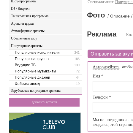
Шоу-программа
Специализация:
Популярны
DJ / Диджеи
Фото
/
/
Описание
Танцевальная программа
Артисты цирка
Атмосферные артисты
Реклама
Как 
Обеспечение шоу
Популярные артисты
Популярные исполнители
341
Отправить заявку и
Популярные группы
185
Ведущие ТВ
139
Авторизуйтесь
, чтобы
Популярные музыканты
72
Имя
*
Популярные диджеи
44
Фабрика звезд
19
Зарубежные популярные артисты
Телефон
*
добавить артиста
Мы не посредники - в
владелец этой страни