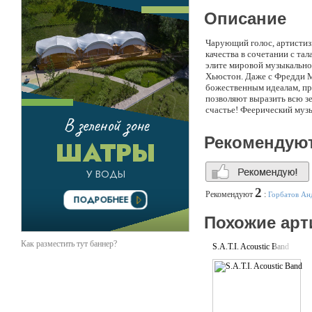
Описание
Чарующий голос, артистиз
качества в сочетании с та
элите мировой музыкально
Хьюстон. Даже с Фредди М
божественным идеалам, пр
позволяют выразить всю зе
счастье! Феерический музы
романтических баллад и та
Она поет для Вас!!!
Рекомендую
2
Рекомендуют
:
Горбатов Ан
Похожие арт
Как разместить тут баннер?
S.A.T.I. Acoustic Band