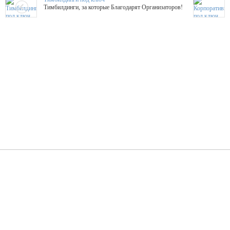
Тимбилдинги, за которые Благодарят Организаторов!
Жажда Творчества
ТОПовые мастер-классы на мероприятие! Гибкие цены!
ShowTex - Декор и Ди
Мас
ShowTex - производитель огнестойких декораций
ТОП
Группа «Москвичка»
3D 
Настроение, стиль, настоящий драйв в Ваш день!
Кажд
ПК Киловатт Уфа
Вячеслав Вер
Техническое обеспечение мероприятий
Ведущий - за 