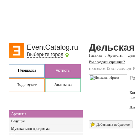
Дельская
EventCatalog.ru
Выберите город
Главная
Артисты
→
→
Дел
Вы владелец страницы?
в каталоге: 15 лет 5 месяцев 1
Площадки
Артисты
Ро
Подрядчики
Агентства
Ко
по
Дл
Артисты
Ведущие
Добавить в избранное
Музыкальная программа