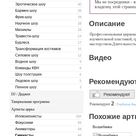
Мы не посредники - в
Эротическое шоу
40
владелец этой страни
Бармен-шоу
39
Фрик-шоу
29
Описание
Научное шоу
28
Мюзиклы
28
Профессиональная циркова
Травести-шоу
23
изумительной пластикой, 
Бурлеск
17
мастерством.Длительность
Трансформация костюмов
15
Силовое шоу
12
Видео
Водное шоу
9
Команды КВН
8
Шоу толстушек
6
Рекомендую
Ледовое шоу
5
Пенное шоу
3
DJ / Диджеи
Танцевальная программа
2
Рекомендуют
:
Горбатов Ан
Артисты цирка
Похожие арт
Иллюзионисты
150
Фокусники
94
Волшебники
Аниматоры
58
Гимнасты
48