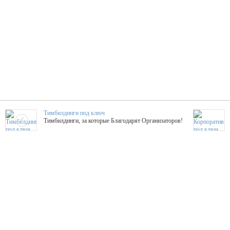
Тимбилдинги под ключ
Тимбилдинги, за которые Благодарят Организаторов!
Жажда Творчества
ТОПовые мастер-классы на мероприятие! Гибкие цены!
ShowTex - Декор и Ди
Мас
ShowTex - производитель огнестойких декораций
ТОП