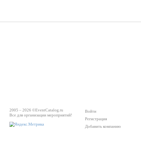
Группа «Москвичка»
3D 
Настроение, стиль, настоящий драйв в Ваш день!
Кажд
ПК Киловатт Уфа
Вячеслав Вер
Техническое обеспечение мероприятий
Ведущий - за 
2005 – 2026 ©
EventCatalog.ru
Войти
Все для организации мероприятий!
Регистрация
Добавить компанию