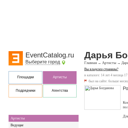
Дарья Бо
EventCatalog.ru
Выберите город
Главная
Артисты
→
→
Дарь
Вы владелец страницы?
в каталоге: 14 лет 4 месяца 17
Площадки
Артисты
был на сайте:
больше месяц
Ро
Подрядчики
Агентства
Ко
по
Дл
Артисты
Ведущие