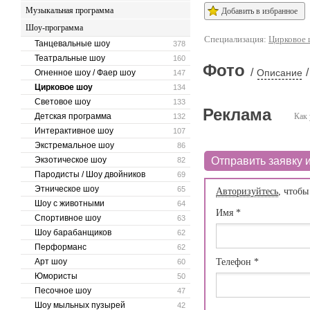
Музыкальная программа
Добавить в избранное
Шоу-программа
Специализация:
Цирковое 
Танцевальные шоу
378
Театральные шоу
160
Фото
/
/
Описание
Огненное шоу / Фаер шоу
147
Цирковое шоу
134
Световое шоу
133
Реклама
Детская программа
Как 
132
Интерактивное шоу
107
Экстремальное шоу
86
Экзотическое шоу
Отправить заявку и
82
Пародисты / Шоу двойников
69
Этническое шоу
65
Авторизуйтесь
, чтобы
Шоу с животными
64
Имя
*
Спортивное шоу
63
Шоу барабанщиков
62
Перформанс
62
Арт шоу
Телефон
*
60
Юмористы
50
Песочное шоу
47
Шоу мыльных пузырей
42