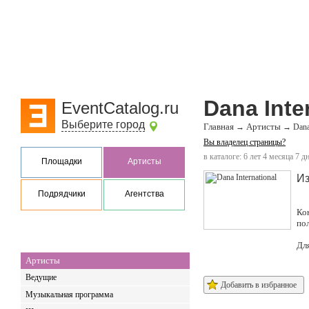
Dana Inte
EventCatalog.ru
Выберите город
Главная
Артисты
→
→
Dana
Вы владелец страницы?
в каталоге: 6 лет 4 месяца 7 д
Площадки
Артисты
Из
Подрядчики
Агентства
Ко
по
Дл
Артисты
Ведущие
Добавить в избранное
Музыкальная программа