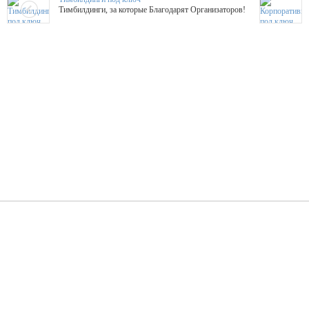
Тимбилдинги, за которые Благодарят Организаторов!
Жажда Творчества
ТОПовые мастер-классы на мероприятие! Гибкие цены!
ShowTex - Декор и Ди
Мас
ShowTex - производитель огнестойких декораций
ТОП
Группа «Москвичка»
3D 
Настроение, стиль, настоящий драйв в Ваш день!
Кажд
ПК Киловатт Уфа
Вячеслав Вер
Техническое обеспечение мероприятий
Ведущий - за 