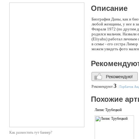
Описание
Биография Даны, как и био
любой женщины, у нее в з
Февраля 1972 (по другим д
родился мальчик. Назвали е
(Eliyahu) работал личным 
в семье - его сестра Лимор
можем увидеть фото малень
женским вещам с раннего д
вдохновила победы Офры Ха
Рекомендую
музыкой. С десяти лет он 
"Джозеф и изумительное ж
автокатастрофе погиб его 
познакомился с двумя брать
Любимыми предметами в шк
3
Рекомендуют
:
Горбатов Ан
противоречия, подогревае
поползли вниз, а популярно
Похожие арт
наряды и парики. К его бо
Ляпис Трубецкой
Как разместить тут баннер?