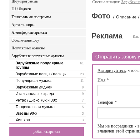
Шоу-программа
Специализация:
Зарубежн
DJ / Диджеи
Фото
/
/
Описание
Танцевальная программа
Артисты цирка
Атмосферные артисты
Реклама
Как 
Обеспечение шоу
Популярные артисты
Зарубежные популярные артисты
Отправить заявку и
Зарубежные популярные
61
группы
Авторизуйтесь
, чтобы
Зарубежные певцы / певицы
23
Имя
*
Популярная музыка
11
Зарубежные диджеи
9
Итальянская эстрада
9
Ретро / Диско 70х и 80х
7
Телефон
*
Танцевальная музыка
5
Звезды 90-х
3
Хип-хоп
3
Мы не посредники - в
владелец этой страни
добавить артиста