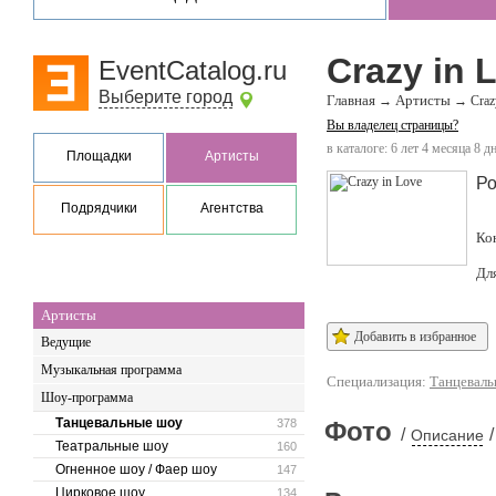
Crazy in 
EventCatalog.ru
Выберите город
Главная
Артисты
→
→
Craz
Вы владелец страницы?
в каталоге: 6 лет 4 месяца 8 д
Площадки
Артисты
Ро
Подрядчики
Агентства
Ко
Дл
Артисты
Добавить в избранное
Ведущие
Музыкальная программа
Специализация:
Танцевал
Шоу-программа
Танцевальные шоу
378
Фото
/
/
Описание
Театральные шоу
160
Огненное шоу / Фаер шоу
147
Цирковое шоу
134