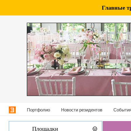
Главные т
Портфолио
Новости резидентов
События
Площадки