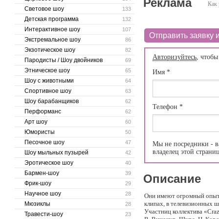
Реклама
Как 
Световое шоу
133
Детская программа
132
Интерактивное шоу
107
Отправить заявку и
Экстремальное шоу
86
Экзотическое шоу
82
Авторизуйтесь
, чтобы
Пародисты / Шоу двойников
69
Этническое шоу
65
Имя
*
Шоу с животными
64
Спортивное шоу
63
Шоу барабанщиков
62
Телефон
*
Перформанс
62
Арт шоу
60
Юмористы
50
Песочное шоу
47
Мы не посредники - в
владелец этой страни
Шоу мыльных пузырей
42
Эротическое шоу
40
Бармен-шоу
39
Описание
Фрик-шоу
29
Научное шоу
28
Они имеют огромный опыт р
клипах, в телевизионных 
Мюзиклы
28
Участниц коллектива «Craz
Травести-шоу
23