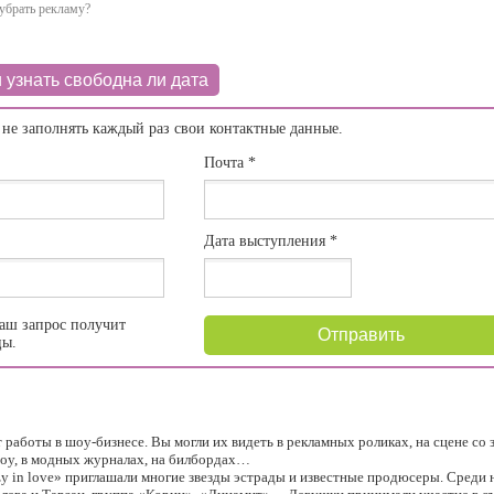
убрать рекламу?
 узнать свободна ли дата
 не заполнять каждый раз свои контактные данные.
Почта
*
Дата выступления
*
аш запрос получит
Отправить
цы.
аботы в шоу-бизнесе. Вы могли их видеть в рекламных роликах, на сцене со 
шоу, в модных журналах, на билбордах…
y in love» приглашали многие звезды эстрады и известные продюсеры. Среди н