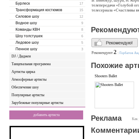
В. Винокур, Шура, Н. Кор
Бурлеск
17
телепередачи «Голубой ог
Трансформация костюмов
телесериала «Счастливы в
15
Силовое шоу
12
Также работали с такими из
Водное шоу
9
музыкальных фестивалях: 
Рекомендую
Команды КВН
8
премии «Золотой граммоф
Шоу толстушек
6
Танцовщицы эротического 
Ледовое шоу
5
Профессионализм девушек 
Пенное шоу
3
чувственная Дива, романт
2
Рекомендуют
:
Горбатов Ан
яркой красотой и потряса
DJ / Диджеи
Похожие арт
Танцевальная программа
Во время своего выступле
неизгладимым впечатление
Артисты цирка
Shooters Ballet
Атмосферные артисты
Обеспечение шоу
Популярные артисты
Зарубежные популярные артисты
добавить артиста
Реклама
Как 
Комментари