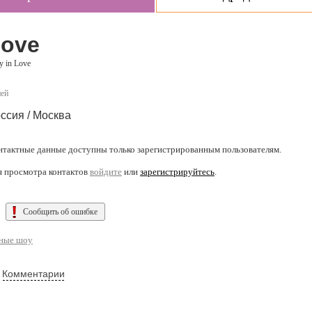
Love
y in Love
ней
ссия / Москва
нтактные данные доступны только зарегистрированным пользователям.
я просмотра контактов
войдите
или
зарегистрируйтесь
.
Сообщить об ошибке
ьные шоу
Комментарии