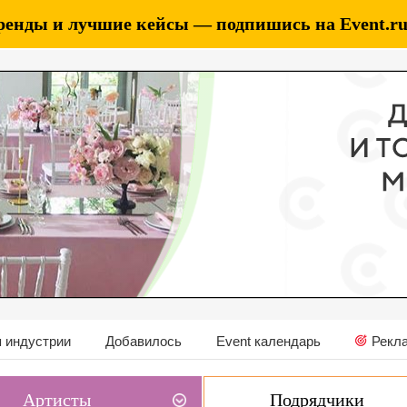
ренды и лучшие кейсы — подпишись на Event.ru 
 индустрии
Добавилось
Event календарь
Рекл
Артисты
Подрядчики