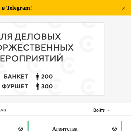
в Telegram!
ама
Войти
Агентства