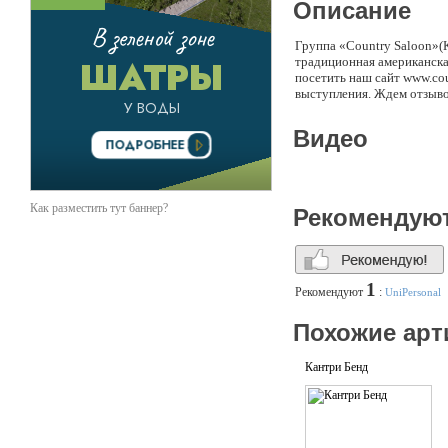
Описание
Группа «Country Saloon»(К
традиционная американска
посетить наш сайт www.cou
выступления. Ждем отзыво
Видео
Как разместить тут баннер?
Рекомендую
1
Рекомендуют
:
UniPersonal
Похожие арт
Кантри Бенд