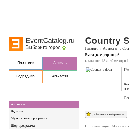
Country 
EventCatalog.ru
Выберите город
Главная
Артисты
→
→
Coun
Вы владелец страницы?
в каталоге: 18 лет 9 месяцев 1
Площадки
Артисты
Ро
Подрядчики
Агентства
Ко
по
Дл
Артисты
Ведущие
Добавить в избранное
Музыкальная программа
Шоу-программа
Специализация:
Музыкальн