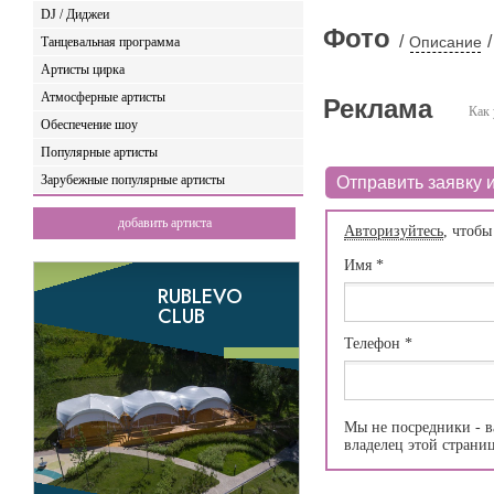
DJ / Диджеи
Фото
/
/
Описание
Танцевальная программа
Артисты цирка
Атмосферные артисты
Реклама
Как 
Обеспечение шоу
Популярные артисты
Зарубежные популярные артисты
Отправить заявку и
добавить артиста
Авторизуйтесь
, чтобы
Имя
*
Телефон
*
Мы не посредники - в
владелец этой страни