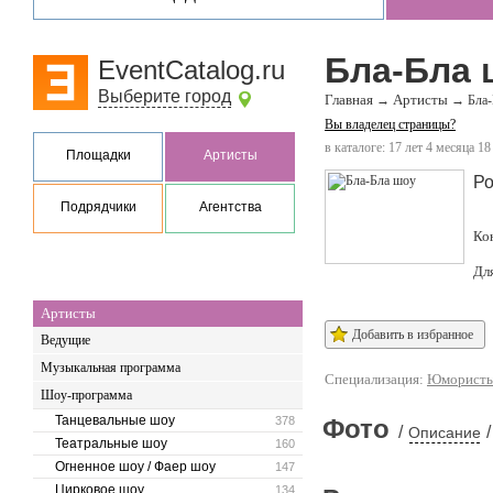
Бла-Бла 
EventCatalog.ru
Выберите город
Главная
Артисты
→
→
Бла
Вы владелец страницы?
в каталоге: 17 лет 4 месяца 18
Площадки
Артисты
Ро
Подрядчики
Агентства
Ко
Дл
Артисты
Добавить в избранное
Ведущие
Музыкальная программа
Специализация:
Юморист
Шоу-программа
Танцевальные шоу
378
Фото
/
/
Описание
Театральные шоу
160
Огненное шоу / Фаер шоу
147
Цирковое шоу
134