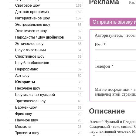
Реклама
Как 
Световое шоу
133
Детская программа
132
Интерактивное шоу
107
Отправить заявку и
Экстремальное шоу
86
Экзотическое шоу
82
Авторизуйтесь
, чтобы
Пародисты / Шоу двойников
69
Этническое шоу
65
Имя
*
Шоу с животными
64
Спортивное шоу
63
Шоу барабанщиков
62
Телефон
*
Перформанс
62
Арт шоу
60
Юмористы
50
Песочное шоу
47
Мы не посредники - в
владелец этой страни
Шоу мыльных пузырей
42
Эротическое шоу
40
Бармен-шоу
39
Описание
Фрик-шоу
29
Научное шоу
28
Алексей Нужный и Сладе
Сладенький - секс символ
Мюзиклы
28
перспективный человек. М
Травести-шоу
23