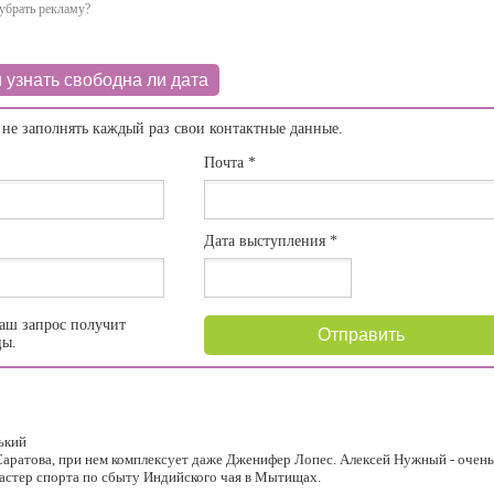
убрать рекламу?
 узнать свободна ли дата
 не заполнять каждый раз свои контактные данные.
Почта
*
Дата выступления
*
аш запрос получит
Отправить
цы.
нький
 Саратова, при нем комплексует даже Дженифер Лопес. Алексей Нужный - очень
астер спорта по сбыту Индийского чая в Мытищах.