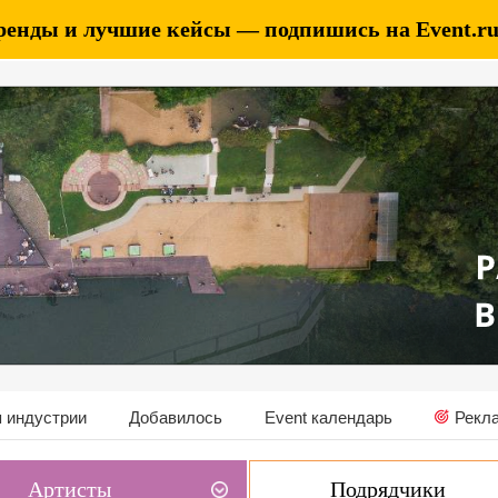
ренды и лучшие кейсы — подпишись на Event.ru 
 индустрии
Добавилось
Event календарь
Рекл
Артисты
Подрядчики