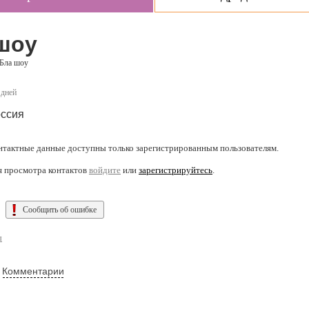
шоу
-Бла шоу
 дней
ссия
нтактные данные доступны только зарегистрированным пользователям.
я просмотра контактов
войдите
или
зарегистрируйтесь
.
Сообщить об ошибке
ы
Комментарии