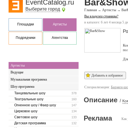
Bar&Sho
EventCatalog.ru
Выберите город
Главная
Артисты
→
→
Bar
Вы владелец страницы?
в каталоге: 6 лет 4 месяца 5 д
Площадки
Артисты
Ро
Подрядчики
Агентства
Ко
по
Дл
Артисты
Ведущие
Добавить в избранное
Музыкальная программа
Шоу-программа
Специализация:
Бармен-ш
Танцевальные шоу
378
Описание
Театральные шоу
160
/
Ко
Огненное шоу / Фаер шоу
147
Цирковое шоу
134
Реклама
Световое шоу
133
Как 
Детская программа
132