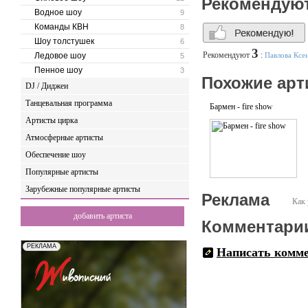
Рекомендую
Водное шоу
9
Команды КВН
8
Шоу толстушек
6
3
Рекомендуют
:
Ледовое шоу
Павлова Ксе
5
Пенное шоу
3
Похожие арт
DJ / Диджеи
Танцевальная программа
Бармен - fire show
Артисты цирка
Атмосферные артисты
Обеспечение шоу
Популярные артисты
Зарубежные популярные артисты
Реклама
Как 
добавить артиста
Комментари
Написать комм