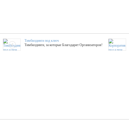
Тимбилдинги под ключ
Тимбилдинги, за которые Благодарят Организаторов!
Жажда Творчества
ТОПовые мастер-классы на мероприятие! Гибкие цены!
ShowTex - Декор и Ди
Мас
ShowTex - производитель огнестойких декораций
ТОП
Группа «Москвичка»
3D 
Настроение, стиль, настоящий драйв в Ваш день!
Кажд
ПК Киловатт Уфа
Вячеслав Вер