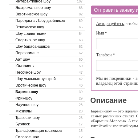
Интерактивное шоу
107
Экстремальное шоу
86
Отправить заявку и
Экзотическое шоу
82
Пародисты / Шоу двойников
69
Авторизуйтесь
, чтобы
Этническое шоу
65
Имя
*
Шоу с животными
64
Спортивное шоу
63
Шоу барабанщиков
62
Перформанс
62
Телефон
*
Арт шоу
60
Юмористы
50
Песочное шоу
47
Мы не посредники - в
Шоу мыльных пузырей
42
владелец этой страни
Эротическое шоу
40
Бармен-шоу
39
Фрик-шоу
Описание
29
Научное шоу
28
Бармен-шоу — это идеальн
Мюзиклы
28
самых различных стилях. 
Травести-шоу
23
«Бармены-Морозы». А такж
Бурлеск
17
китайской и японской куль
Трансформация костюмов
15
Силовое шоу
12