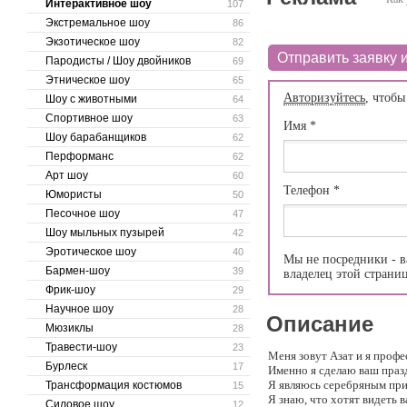
Интерактивное шоу
107
Экстремальное шоу
86
Экзотическое шоу
82
Отправить заявку и
Пародисты / Шоу двойников
69
Этническое шоу
65
Авторизуйтесь
, чтобы
Шоу с животными
64
Спортивное шоу
63
Имя
*
Шоу барабанщиков
62
Перформанс
62
Арт шоу
60
Телефон
*
Юмористы
50
Песочное шоу
47
Шоу мыльных пузырей
42
Эротическое шоу
40
Мы не посредники - в
Бармен-шоу
39
владелец этой страни
Фрик-шоу
29
Научное шоу
28
Описание
Мюзиклы
28
Травести-шоу
23
Меня зовут Азат и я проф
Бурлеск
17
Именно я сделаю ваш праз
Я являюсь серебряным пр
Трансформация костюмов
15
Я знаю, что хотят видеть 
Силовое шоу
12