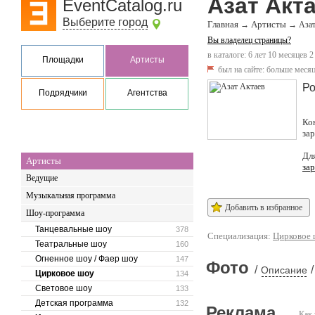
Азат Акт
EventCatalog.ru
Выберите город
Главная
Артисты
→
→
Азат
Вы владелец страницы?
в каталоге: 6 лет 10 месяцев 2
Площадки
Артисты
был на сайте:
больше месяц
Ро
Подрядчики
Агентства
Ко
за
Дл
Артисты
за
Ведущие
Музыкальная программа
Добавить в избранное
Шоу-программа
Танцевальные шоу
378
Специализация:
Цирковое 
Театральные шоу
160
Огненное шоу / Фаер шоу
147
Фото
/
/
Описание
Цирковое шоу
134
Световое шоу
133
Детская программа
132
Реклама
Как 