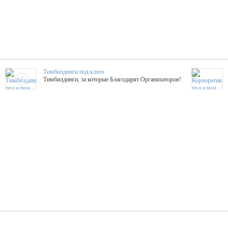
Тимбилдинги под ключ
Тимбилдинги, за которые Благодарят Организаторов!
Жажда Творчества
ТОПовые мастер-классы на мероприятие! Гибкие цены!
ShowTex - Декор и Ди
Мас
ShowTex - производитель огнестойких декораций
ТОП
Группа «Москвичка»
3D 
Настроение, стиль, настоящий драйв в Ваш день!
Кажд
ПК Киловатт Уфа
Вячеслав Вер