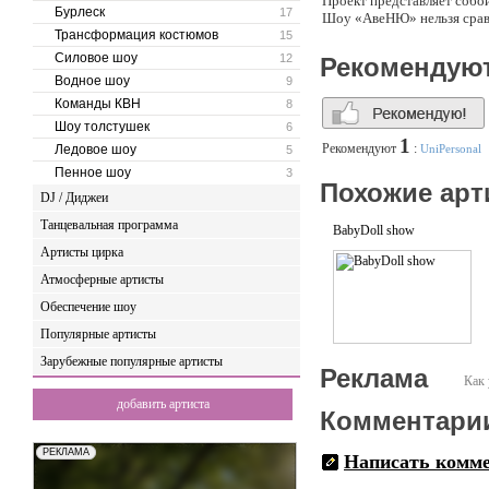
Проект представляет собо
Бурлеск
17
Шоу «АвеНЮ» нельзя сравн
Трансформация костюмов
15
Силовое шоу
12
Рекомендую
Водное шоу
9
Команды КВН
8
Шоу толстушек
6
1
Рекомендуют
:
Ледовое шоу
UniPersonal
5
Пенное шоу
3
Похожие арт
DJ / Диджеи
Танцевальная программа
BabyDoll show
Артисты цирка
Атмосферные артисты
Обеспечение шоу
Популярные артисты
Зарубежные популярные артисты
Реклама
Как 
добавить артиста
Комментари
Написать комм