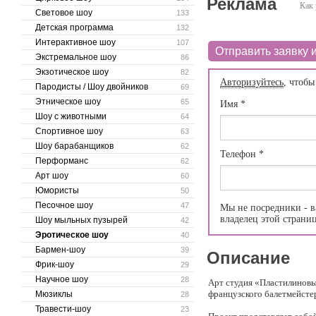
Реклама
Как 
Световое шоу
133
Детская программа
132
Интерактивное шоу
107
Отправить заявку и
Экстремальное шоу
86
Экзотическое шоу
82
Авторизуйтесь
, чтобы
Пародисты / Шоу двойников
69
Этническое шоу
65
Имя
*
Шоу с животными
64
Спортивное шоу
63
Шоу барабанщиков
62
Телефон
*
Перформанс
62
Арт шоу
60
Юмористы
50
Песочное шоу
47
Мы не посредники - в
владелец этой страни
Шоу мыльных пузырей
42
Эротическое шоу
40
Бармен-шоу
39
Описание
Фрик-шоу
29
Научное шоу
28
Арт студия «Пластилиновы
французского балетмейсте
Мюзиклы
28
Травести-шоу
23