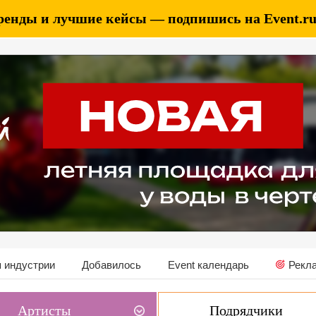
ренды и лучшие кейсы — подпишись на Event.ru 
 индустрии
Добавилось
Event календарь
Рекл
Артисты
Подрядчики