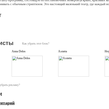
й шоу-программу, состоящую из постановочных номеров (в ярких, красивых к
ивать с обычным стриптизом. Это настоящий маленький театр, где каждый но
т
исты
Как убрать этот блок?
Anna Delos
Аэлита
Не
убрать рекламу?
и
ентарий