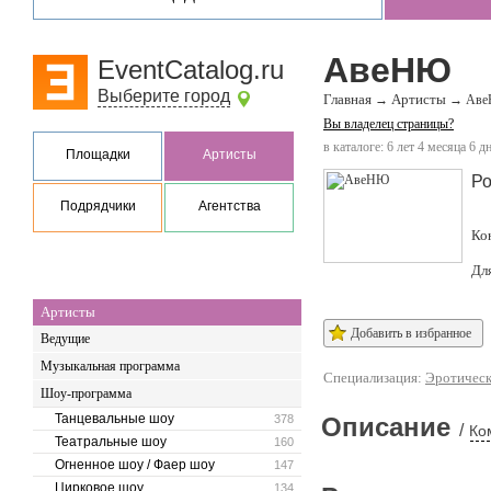
АвеНЮ
EventCatalog.ru
Выберите город
Главная
Артисты
→
→
Ав
Вы владелец страницы?
в каталоге: 6 лет 4 месяца 6 д
Площадки
Артисты
Ро
Подрядчики
Агентства
Ко
Дл
Артисты
Добавить в избранное
Ведущие
Музыкальная программа
Специализация:
Эротическ
Шоу-программа
Танцевальные шоу
378
Описание
/
Ко
Театральные шоу
160
Огненное шоу / Фаер шоу
147
Цирковое шоу
134