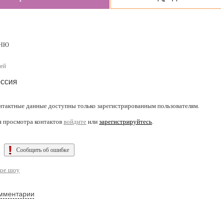
еНЮ
ней
ссия
нтактные данные доступны только зарегистрированным пользователям.
я просмотра контактов
войдите
или
зарегистрируйтесь
.
Сообщить об ошибке
ое шоу
мментарии