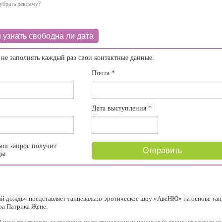
убрать рекламу?
 узнать свободна ли дата
 не заполнять каждый раз свои контактные данные.
Почта
*
Дата выступления
*
аш запрос получит
Отправить
цы.
й дождь» представляет танцевально-эротическое шоу «АвеНЮ» на основе та
ра Патрика Жене.