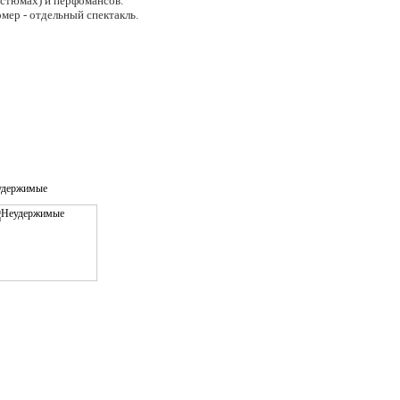
остюмах) и перфомансов.
мер - отдельный спектакль.
удержимые