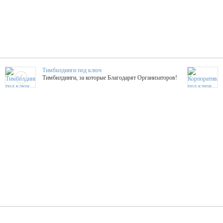
Тимбилдинги под ключ
Тимбилдинги, за которые Благодарят Организаторов!
Жажда Творчества
ТОПовые мастер-классы на мероприятие! Гибкие цены!
ShowTex - Декор и Ди
Мас
ShowTex - производитель огнестойких декораций
ТОП
Группа «Москвичка»
3D 
Настроение, стиль, настоящий драйв в Ваш день!
Кажд
ПК Киловатт Уфа
Вячеслав Вер