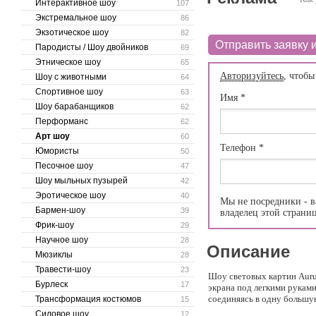
Интерактивное шоу
107
Экстремальное шоу
86
Экзотическое шоу
82
Отправить заявку и
Пародисты / Шоу двойников
69
Этническое шоу
65
Авторизуйтесь
, чтобы
Шоу с животными
64
Спортивное шоу
63
Имя
*
Шоу барабанщиков
62
Перформанс
62
Арт шоу
60
Телефон
*
Юмористы
50
Песочное шоу
47
Шоу мыльных пузырей
42
Эротическое шоу
40
Мы не посредники - в
Бармен-шоу
39
владелец этой страни
Фрик-шоу
29
Научное шоу
28
Описание
Мюзиклы
28
Травести-шоу
23
Шоу световых картин Auru
Бурлеск
17
экрана под легкими руками
соединяясь в одну большу
Трансформация костюмов
15
Силовое шоу
12