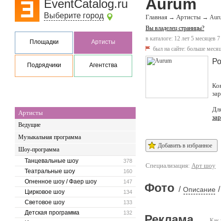
Aurum
EventCatalog.ru
Выберите город
Главная
Артисты
→
→
Aur
Вы владелец страницы?
в каталоге: 12 лет 5 месяцев 7
Площадки
Артисты
был на сайте:
больше месяц
Ро
Подрядчики
Агентства
Ко
за
Дл
Артисты
за
Ведущие
Музыкальная программа
Добавить в избранное
Шоу-программа
Танцевальные шоу
378
Специализация:
Арт шоу
Театральные шоу
160
Огненное шоу / Фаер шоу
147
Фото
/
/
Описание
Цирковое шоу
134
Световое шоу
133
Детская программа
132
Реклама
Как 