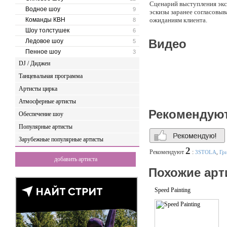
Сценарий выступления экс
Водное шоу
9
эскизы заранее согласовы
Команды КВН
ожиданиям клиента.
8
Шоу толстушек
6
Репертуар:
Видео
Ледовое шоу
5
- Постановочное выступле
Пенное шоу
3
- Импровизационное шоу в
- Мастер-класс по рисова
DJ / Диджеи
Танцевальная программа
Артисты цирка
Атмосферные артисты
Рекомендую
Обеспечение шоу
Популярные артисты
Зарубежные популярные артисты
2
Рекомендуют
:
3STOLA
,
Гр
добавить артиста
Похожие арт
Speed Painting