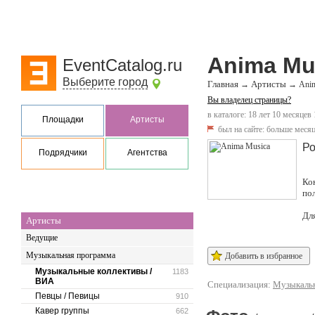
Anima Mu
EventCatalog.ru
Выберите город
Главная
Артисты
→
→
Ani
Вы владелец страницы?
в каталоге: 18 лет 10 месяцев 
Площадки
Артисты
был на сайте:
больше месяц
Ро
Подрядчики
Агентства
Ко
по
Дл
Артисты
Ведущие
Музыкальная программа
Добавить в избранное
Музыкальные коллективы /
1183
ВИА
Специализация:
Музыкальн
Певцы / Певицы
910
Кавер группы
662