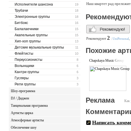
Наш квартет рад преложит
Исполнители шансона
19
Трубачи
18
Рекомендую
Электронные группы
18
Битбокс
16
Балалаечники
15
Акапельные группы
15
2
Рекомендуют
:
UniPersonal
,
Хип-хоп группы
13
Детские музыкальные группы
11
Похожие арт
Флейтисты
10
Перкуссионисты
8
Chapskaya Music Group
Волынщики
6
Кантри группы
6
Гусляры
3
Регги группы
3
Шоу-программа
DJ / Диджеи
Реклама
Как 
Танцевальная программа
Комментари
Артисты цирка
Атмосферные артисты
Написать комм
Обеспечение шоу