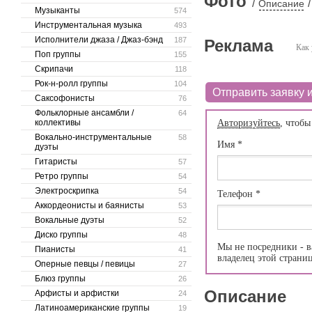
Фото
/
/
Описание
Музыканты
574
Инструментальная музыка
493
Исполнители джаза / Джаз-бэнд
187
Реклама
Как 
Поп группы
155
Скрипачи
118
Рок-н-ролл группы
104
Отправить заявку и
Саксофонисты
76
Фольклорные ансамбли /
64
коллективы
Авторизуйтесь
, чтобы
Вокально-инструментальные
58
Имя
*
дуэты
Гитаристы
57
Ретро группы
54
Электроскрипка
54
Телефон
*
Аккордеонисты и баянисты
53
Вокальные дуэты
52
Диско группы
48
Мы не посредники - в
Пианисты
41
владелец этой страни
Оперные певцы / певицы
27
Блюз группы
26
Описание
Арфисты и арфистки
24
Латиноамериканские группы
19