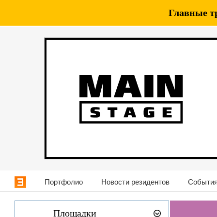
Главные т
Портфолио
Новости резидентов
События
Площадки