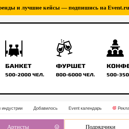
ренды и лучшие кейсы — подпишись на Event.ru 
 индустрии
Добавилось
Event календарь
Рекл
Артисты
Подрядчики