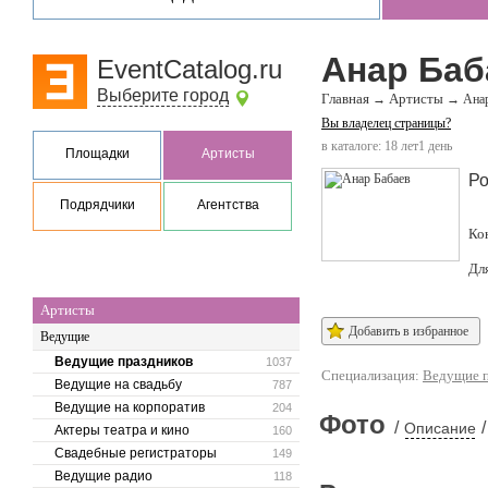
Анар Баб
EventCatalog.ru
Выберите город
Главная
Артисты
→
→
Анар
Вы владелец страницы?
в каталоге: 18 лет1 день
Площадки
Артисты
Ро
Подрядчики
Агентства
Ко
Дл
Артисты
Добавить в избранное
Ведущие
Ведущие праздников
1037
Специализация:
Ведущие п
Ведущие на свадьбу
787
Ведущие на корпоратив
204
Фото
/
/
Описание
Актеры театра и кино
160
Свадебные регистраторы
149
Ведущие радио
118