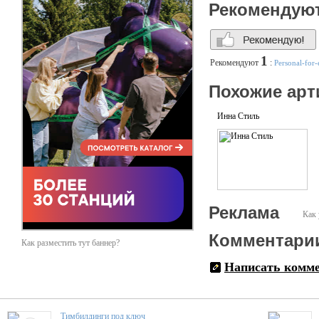
Рекомендую
1
Рекомендуют
:
Personal-for-
Похожие арт
Инна Стиль
Реклама
Как 
Комментари
Как разместить тут баннер?
Написать комм
Тимбилдинги под ключ