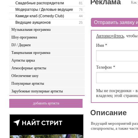
Реклама
Как 
Свадебные распорядители
81
Модераторы / Деловые ведущие
76
Камеди клаб (Comedy Club)
44
Отправить заявку и
Ведущие аукционов
25
Музыкальная программа
Авторизуйтесь
, чтобы
Шоу-программа
DJ / Диджеи
Имя
*
Танцевальная программа
Артисты цирка
Телефон
*
Атмосферные артисты
Обеспечение шоу
Популярные артисты
Мы не посредники - в
Зарубежные популярные артисты
владелец этой страни
добавить артиста
Описание
Ведущий мероприятий раз
спецпроекты, а также част