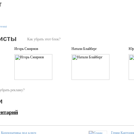
т
event
исты
Как убрать этот блок?
Игорь Смирнов
Натали Блайберг
Юр
убрать рекламу?
и
ентарий
Корпоративы под ключ
Гении Картонн