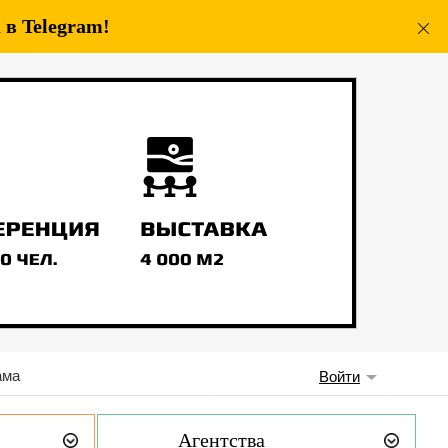
в Telegram!
ама
Войти
Агентства