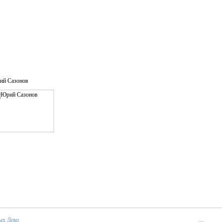
ий Сазонов
ых Деко