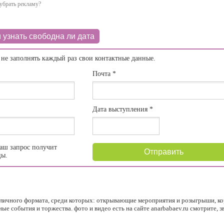
убрать рекламу?
 узнать свободна ли дата
 не заполнять каждый раз свои контактные данные.
Почта
*
Дата выступления
*
аш запрос получит
Отправить
цы.
личного формата, среди которых: открывающие мероприятия и розыгрыши, ко
ные события и торжества. фото и видео есть на сайте anarbabaev.ru смотрите, 