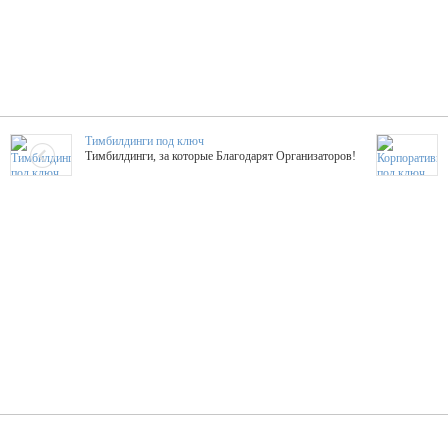
Тимбилдинги под ключ
Тимбилдинги, за которые Благодарят Организаторов!
Жажда Творчества
ТОПовые мастер-классы на мероприятие! Гибкие цены!
ShowTex - Декор и Ди
Мас
ShowTex - производитель огнестойких декораций
ТОП
Группа «Москвичка»
3D 
Настроение, стиль, настоящий драйв в Ваш день!
Кажд
ПК Киловатт Уфа
Вячеслав Вер