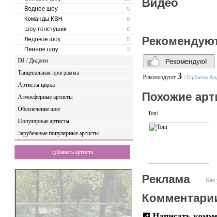
Видео
Водное шоу
9
Команды КВН
8
Шоу толстушек
6
Рекомендую
Ледовое шоу
5
Пенное шоу
3
DJ / Диджеи
Танцевальная программа
3
Рекомендуют
:
Горбатов Ан
Артисты цирка
Похожие арт
Атмосферные артисты
Обеспечение шоу
Toni
Популярные артисты
Зарубежные популярные артисты
добавить артиста
Реклама
Как 
Комментари
Написать комм