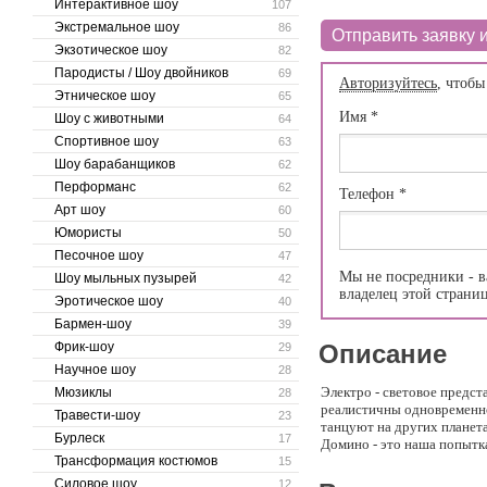
Интерактивное шоу
107
Экстремальное шоу
86
Отправить заявку и
Экзотическое шоу
82
Пародисты / Шоу двойников
69
Авторизуйтесь
, чтобы
Этническое шоу
65
Имя
*
Шоу с животными
64
Спортивное шоу
63
Шоу барабанщиков
62
Перформанс
62
Телефон
*
Арт шоу
60
Юмористы
50
Песочное шоу
47
Мы не посредники - в
Шоу мыльных пузырей
42
владелец этой страни
Эротическое шоу
40
Бармен-шоу
39
Фрик-шоу
Описание
29
Научное шоу
28
Электро - световое предс
Мюзиклы
28
реалистичны одновременно
Травести-шоу
23
танцуют на других планета
Бурлеск
17
Домино - это наша попытк
Трансформация костюмов
15
Силовое шоу
12