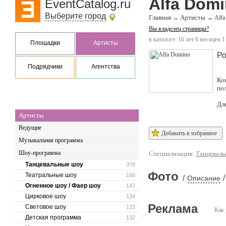
Alfa Dom
EventCatalog.ru
Выберите город
Главная
Артисты
→
→
Alfa
Вы владелец страницы?
в каталоге: 16 лет 6 месяцев 1
Площадки
Артисты
Ро
Подрядчики
Агентства
Ко
по
Дл
Артисты
Ведущие
Добавить в избранное
Музыкальная программа
Шоу-программа
Специализация:
Танцеваль
Танцевальные шоу
378
Фото
Театральные шоу
160
/
/
Описание
Огненное шоу / Фаер шоу
147
Цирковое шоу
134
Реклама
Световое шоу
133
Как 
Детская программа
132