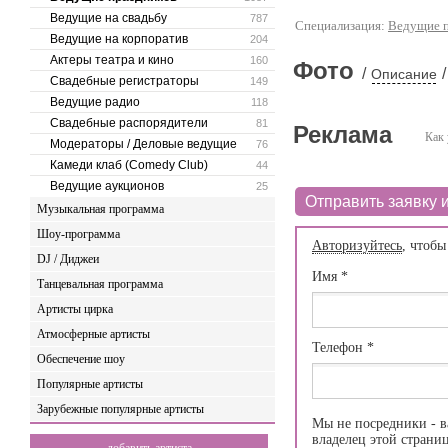
Ведущие на свадьбу
787
Специализация:
Ведущие п
Ведущие на корпоратив
204
Актеры театра и кино
160
Фото
/
/
Описание
Свадебные регистраторы
149
Ведущие радио
118
Свадебные распорядители
81
Реклама
Как 
Модераторы / Деловые ведущие
76
Камеди клаб (Comedy Club)
44
Ведущие аукционов
25
Отправить заявку и
Музыкальная программа
Шоу-программа
Авторизуйтесь
, чтобы
DJ / Диджеи
Имя
*
Танцевальная программа
Артисты цирка
Атмосферные артисты
Телефон
*
Обеспечение шоу
Популярные артисты
Зарубежные популярные артисты
Мы не посредники - в
владелец этой страни