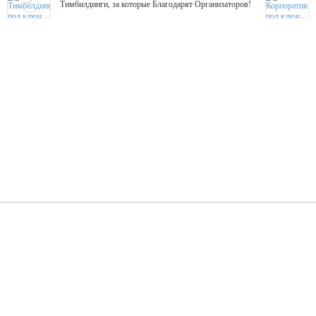
Тимбилдинги, за которые Благодарят Организаторов!
Жажда Творчества
ТОПовые мастер-классы на мероприятие! Гибкие цены!
ShowTex - Декор и Ди
Мас
ShowTex - производитель огнестойких декораций
ТОП
Группа «Москвичка»
3D 
Настроение, стиль, настоящий драйв в Ваш день!
Кажд
ПК Киловатт Уфа
Вячеслав Вер
Техническое обеспечение мероприятий
Ведущий - за 