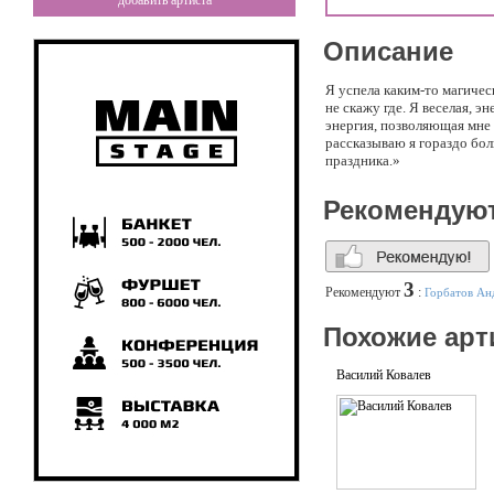
добавить артиста
Описание
Я успела каким-то магиче
не скажу где. Я веселая, 
энергия, позволяющая мне 
рассказываю я гораздо бо
праздника.»
Рекомендую
3
Рекомендуют
:
Горбатов Ан
Похожие арт
Василий Ковалев