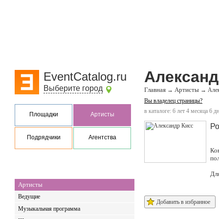
Александ
EventCatalog.ru
Выберите город
Главная
Артисты
→
→
Але
Вы владелец страницы?
в каталоге: 6 лет 4 месяца 6 д
Площадки
Артисты
Ро
Подрядчики
Агентства
Ко
по
Дл
Артисты
Ведущие
Добавить в избранное
Музыкальная программа