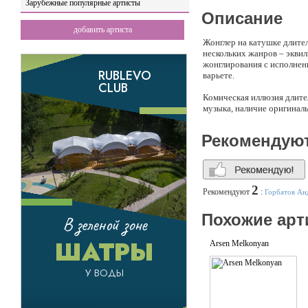
Зарубежные популярные артисты
Описание
добавить артиста
Жонглер на катушке длител
нескольких жанров – эквил
жонглирования с исполнен
варьете.
Комическая иллюзия длител
музыка, наличие оригиналь
Воздух длительность (5 м
Рекомендую
исполняются в каче и вращ
реквезит.
Хула-Хуп длительность (6 
Современная музыка, танц
2
Рекомендуют
:
Горбатов Ан
С этими разными по жанру 
Похожие арт
Япония, ОЭА, Тайвань, Гер
Arsen Melkonyan