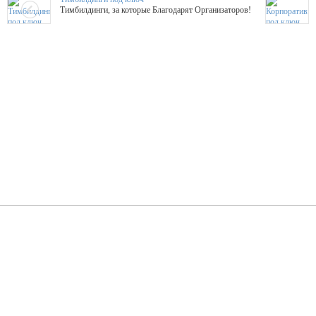
Тимбилдинги, за которые Благодарят Организаторов!
Жажда Творчества
ТОПовые мастер-классы на мероприятие! Гибкие цены!
ShowTex - Декор и Ди
Мас
ShowTex - производитель огнестойких декораций
ТОП
Группа «Москвичка»
3D 
Настроение, стиль, настоящий драйв в Ваш день!
Кажд
ПК Киловатт Уфа
Вячеслав Вер
Техническое обеспечение мероприятий
Ведущий - за 