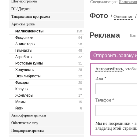
Шоу-программа
Специализация:
Иллюзион
DJ / Диджеи
Фото
/
/
Описание
Танцевальная программа
Артисты цирка
Иллюзионисты
150
Реклама
Как 
Фокусники
94
Аниматоры
58
Гимнасты
48
Отправить заявку и
Акробаты
32
Ростовые куклы
31
Авторизуйтесь
, чтобы
Ходулисты
28
Эквилибристы
22
Имя
*
Факиры
20
Клоуны
20
Жонглеры
17
Телефон
*
Мимы
15
Йоги
6
Атмосферные артисты
Обеспечение шоу
Мы не посредники - в
владелец этой страни
Популярные артисты