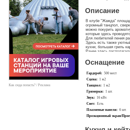
Описание
В клубе "Жажда" площад
огромный танцпол, сверк
можно покурить ароматн
которые здесь проводятс
Для любителей пения ра
Здесь есть также уютны
кухни, большая гриль ка
Ранее здесь располагалс
Оснащение
Гардероб:
500 мест
Сцена:
1 м2
Как сюда попасть? / Реклама
Танцпол:
1 м2
Гримерки:
1 шт.
Звук:
16 кВт.
Свет:
Есть
Плазменые панели:
6 шт.
Проэкционный экран/Прое
Кухня и кейт