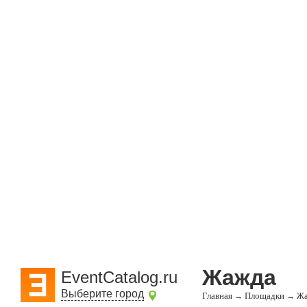
Жажда
EventCatalog.ru
Выберите город
Главная
Площадки
→
→
Жа