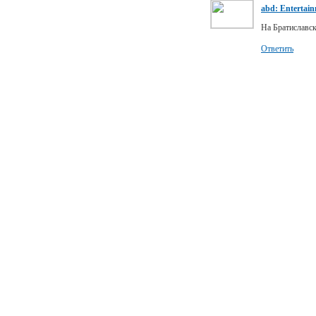
abd: Entertai
На Братиславско
Ответить