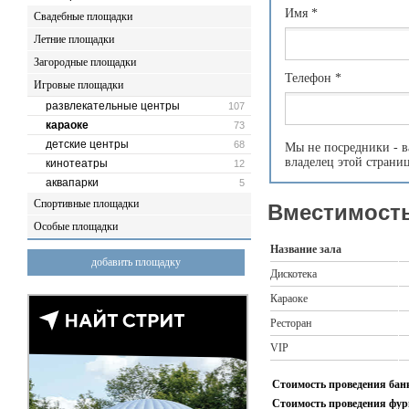
Имя
*
Свадебные площадки
Летние площадки
Загородные площадки
Телефон
*
Игровые площадки
развлекательные центры
107
караоке
73
детские центры
68
Мы не посредники - в
владелец этой страни
кинотеатры
12
аквапарки
5
Спортивные площадки
Вместимость
Особые площадки
Название зала
добавить площадку
Дискотека
Караоке
Ресторан
VIP
Стоимость проведения банк
Стоимость проведения фурш