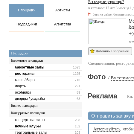
Вы владелец страницы?
в каталоге: 17 лет 3 месяца 1 
Площадки
Артисты
был на сайте:
больше месяц
М
Подрядчики
Агентства
Бра
+7
www
Добавить в избранное
Площадки
Банкетные площадки
Специализация:
ресторан
банкетные залы
1523
рестораны
1225
Фото
/
Вместимост
кафе / бары
715
лофты
291
особняки
89
Реклама
Как 
дворцы / усадьбы
63
Бизнес-площадки
Концертные площадки
Отправить заявку и
концертные залы
208
ночные клубы
152
Авторизуйтесь
, чтобы
театральные залы
103