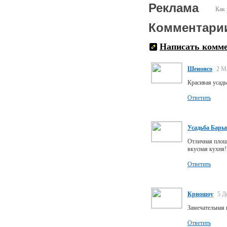
Реклама
Как 
Комментари
Написать комм
Шенонсо
2 М
Красивая усадь
Ответить
Усадьба Бар
Отличная площ
вкусная кухня
Ответить
Криошоу
5 Д
Замечательная 
Ответить