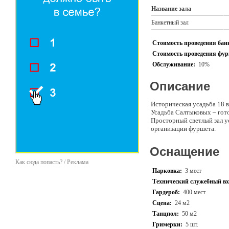
Название зала
Банкетный зал
Стоимость проведения банк
Стоимость проведения фурш
Обслуживание:
10%
Описание
Историческая усадьба 18 
Усадьба Салтыковых – гот
Просторный светлый зал у
организации фуршета.
Оснащение
Как сюда попасть? / Реклама
Парковка:
3 мест
Технический служебный вх
Гардероб:
400 мест
Сцена:
24 м2
Танцпол:
50 м2
Гримерки:
5 шт.