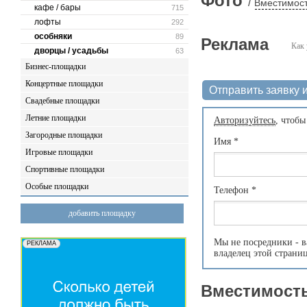
Фото
/
Вместимост
кафе / бары
715
лофты
292
особняки
89
Реклама
Как 
дворцы / усадьбы
63
Бизнес-площадки
Концертные площадки
Отправить заявку и
Свадебные площадки
Летние площадки
Авторизуйтесь
, чтобы
Загородные площадки
Имя
*
Игровые площадки
Спортивные площадки
Особые площадки
Телефон
*
добавить площадку
Мы не посредники - в
владелец этой страни
Вместимость