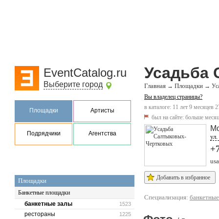
Усадьба 
EventCatalog.ru
Выберите город
Главная
Площадки
→
→
Ус
Вы владелец страницы?
в каталоге: 11 лет 9 месяцев 2
Площадки
Артисты
был на сайте:
больше месяц
М
Подрядчики
Агентства
ул.
+7
usa
Добавить в избранное
Площадки
Банкетные площадки
Специализация:
банкетные
банкетные залы
1523
рестораны
1225