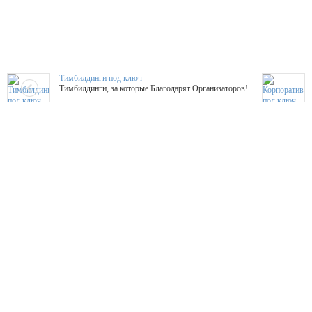
Тимбилдинги под ключ
Тимбилдинги, за которые Благодарят Организаторов!
Жажда Творчества
ТОПовые мастер-классы на мероприятие! Гибкие цены!
ShowTex - Декор и Ди
Мас
ShowTex - производитель огнестойких декораций
ТОП
Группа «Москвичка»
3D 
Настроение, стиль, настоящий драйв в Ваш день!
Кажд
ПК Киловатт Уфа
Вячеслав Вер
Техническое обеспечение мероприятий
Ведущий - за 