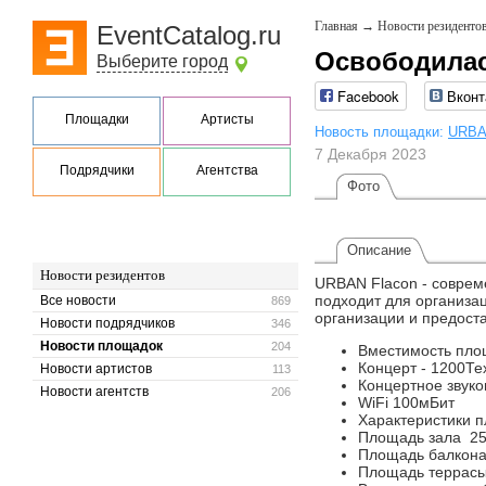
Главная
→
Новости резиденто
EventCatalog.ru
Освободилас
Выберите город
Facebook
Вконт
Площадки
Артисты
Новость площадки:
URBA
7 Декабря 2023
Подрядчики
Агентства
Фото
Описание
Новости резидентов
URBAN Flacon - соврем
подходит для организа
Все новости
869
организации и предоста
Новости подрядчиков
346
Новости площадок
204
Вместимость площ
Концерт - 1200Те
Новости артистов
113
Концертное звуко
Новости агентств
206
WiFi 100мБит
Характеристики 
Площадь зала 25
Площадь балкона
Площадь террасы