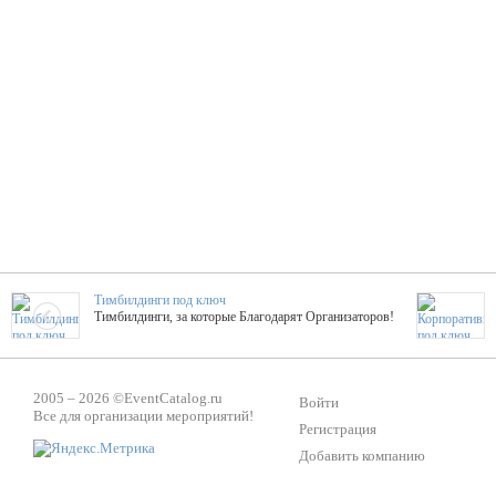
Тимбилдинги под ключ
Тимбилдинги, за которые Благодарят Организаторов!
Жажда Творчества
2005 – 2026 ©
EventCatalog.ru
ТОПовые мастер-классы на мероприятие! Гибкие цены!
Войти
Все для организации мероприятий!
Регистрация
Добавить компанию
ShowTex - Декор и Ди
Мас
ShowTex - производитель огнестойких декораций
ТОП