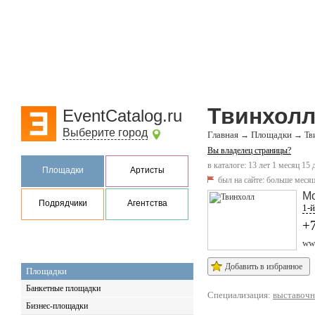
Твинхол
EventCatalog.ru
Выберите город
Главная
Площадки
→
→
Тв
Вы владелец страницы?
в каталоге: 13 лет 1 месяц 15 
Площадки
Артисты
был на сайте:
больше месяц
М
Подрядчики
Агентства
1-
+7
www
Добавить в избранное
Площадки
Банкетные площадки
Специализация:
выставочн
Бизнес-площадки