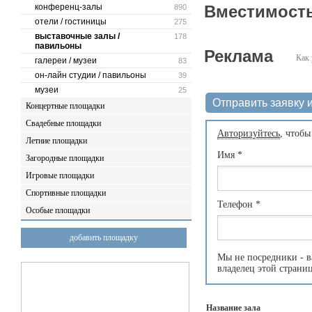
конференц-залы
Вместимость
890
отели / гостиницы
275
выставочные залы /
178
павильоны
Реклама
Как 
галереи / музеи
83
он-лайн студии / павильоны
39
музеи
25
Отправить заявку и
Концертные площадки
Свадебные площадки
Авторизуйтесь
, чтобы
Летние площадки
Имя
*
Загородные площадки
Игровые площадки
Спортивные площадки
Телефон
*
Особые площадки
добавить площадку
Мы не посредники - в
владелец этой страни
Название зала