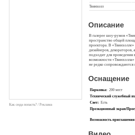
Твинхолл
Описание
В галерее шоу-румов «Тви
пространство общей площа
проектора. В «Твинхолле»
дизайнеров, декораторов, 
подходит для проведения 
возможности «Твинхолла» 
не редко сопровождаются
звукового оборудования. 
Твинстор, площадью 1000 
Оснащение
Парковка:
200 мест
Технический служебный вх
Свет:
Есть
Как сюда попасть? / Реклама
Проэкционный экран/Прое
Возможность приглашения 
Видео