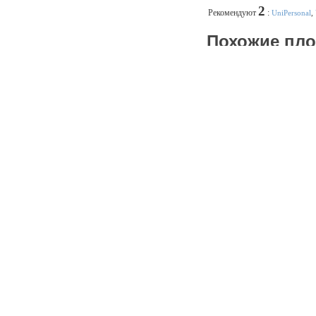
2
Рекомендуют
:
UniPersonal
,
Похожие пл
Collector Gallery
Реклама
Как 
Комментари
Написать комм
Katerina
27 А
Очень уютный з
идет навстречу
Ответить