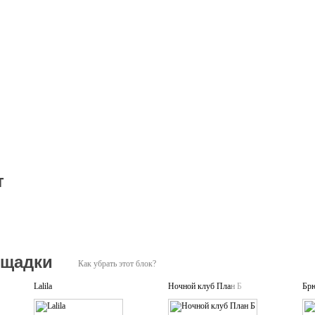
т
ощадки
Как убрать этот блок?
Lalila
Ночной клуб План Б
Брю