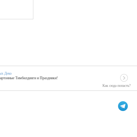
ых Деко
Картонные Тимбилдинги и Праздники!
Как сюда попасть?
EIDOSKOP
льное событие вашего праздника!
ых зарубежных артистах