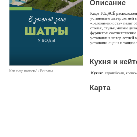
Описание
Кафе ТОДАСЁ расположено 
установлен шатер летней в
«Белокаменность» палат об
столах, стулья, мягкие ди
фуршетом соответственно. 
установлен шатер летней 
установка сцены и танцпо
практически нет.
Кухня и кейт
Как сюда попасть? / Реклама
Кухня:
европейская, японск
Карта