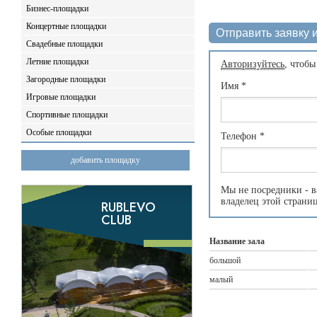
Бизнес-площадки
Концертные площадки
Отправить заявку и
Свадебные площадки
Летние площадки
Авторизуйтесь
, чтобы
Загородные площадки
Имя
*
Игровые площадки
Спортивные площадки
Особые площадки
Телефон
*
добавить площадку
Мы не посредники - в
владелец этой страни
Название зала
большой
малый