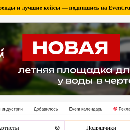
ренды и лучшие кейсы — подпишись на Event.ru 
 индустрии
Добавилось
Event календарь
Рекл
Артисты
Подрядчики