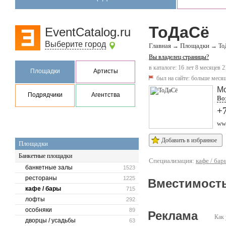
ТоДаСё
EventCatalog.ru
Выберите город
Главная
Площадки
→
→
То
Вы владелец страницы?
в каталоге: 16 лет 8 месяцев 2
Площадки
Артисты
был на сайте:
больше месяц
М
Подрядчики
Агентства
Воз
+7
www
Добавить в избранное
Площадки
Банкетные площадки
Специализация:
кафе / бар
банкетные залы
1523
рестораны
1225
Вместимость
кафе / бары
715
лофты
292
особняки
89
Реклама
Как 
дворцы / усадьбы
63