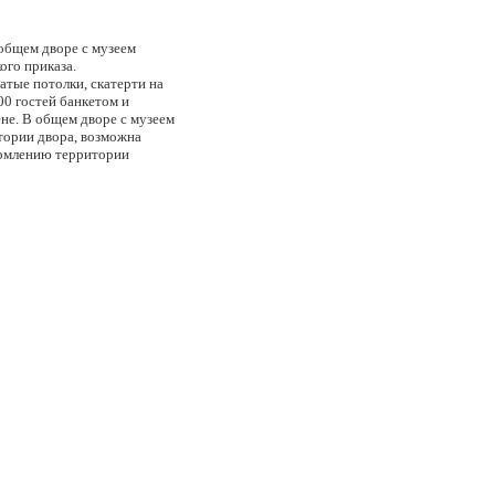
общем дворе с музеем
ого приказа.
атые потолки, скатерти на
00 гостей банкетом и
ене. В общем дворе с музеем
тории двора, возможна
ормлению территории