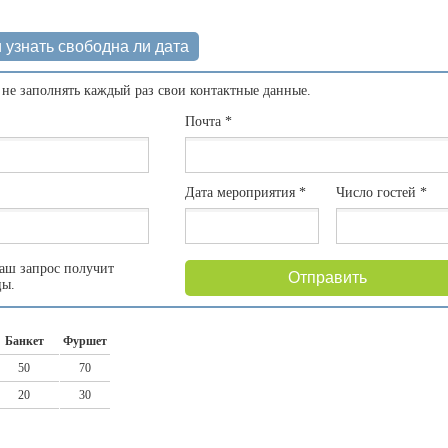
 узнать свободна ли дата
 не заполнять каждый раз свои контактные данные.
Почта
*
Дата мероприятия
*
Число гостей
*
аш запрос получит
Отправить
цы.
Банкет
Фуршет
50
70
20
30