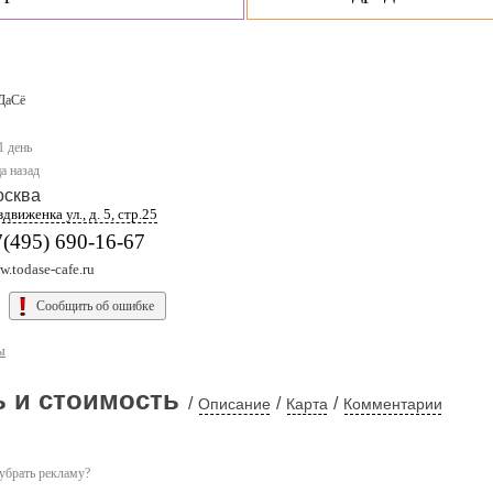
ДаСё
1 день
а назад
осква
движенка ул., д. 5, стр.25
(495) 690-16-67
.todase-cafe.ru
Сообщить об ошибке
ы
 и стоимость
/
/
/
Описание
Карта
Комментарии
убрать рекламу?