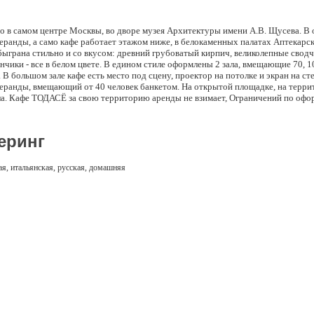
в самом центре Москвы, во дворе музея Архитектуры имени А.В. Щусева. В 
еранды, а само кафе работает этажом ниже, в белокаменных палатах Аптекарск
ыграна стильно и со вкусом: древний грубоватый кирпич, великолепные сводч
ванчики - все в белом цвете. В едином стиле оформлены 2 зала, вмещающие 70, 1
В большом зале кафе есть место под сцену, проектор на потолке и экран на ст
веранды, вмещающий от 40 человек банкетом. На открытой площадке, на терри
ла. Кафе ТОДАСЁ за свою территорию аренды не взимает, Ограничений по оф
еринг
ая, итальянская, русская, домашняя