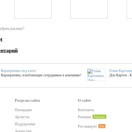
убрать рекламу?
и
ентарий
Корпоративы под ключ
Гении Картонн
Корпоративы, влюбляющие сотрудников в компанию!
Дон Картон - 
Выездные мастер-клас
Группа KAL
Более 420 мастер-классов на выезде на мероприятие!
Яркое музыка
Разделы сайта
О сайте
Площадки
Контакты
тер-классы
Букинг компания №1
Артисты
Реклама
Premium
 25 активностей! Смета за 15 минут!
Оперативная информация о люб
Подрядчики
Pro-аккаунт
Pro
Агентства