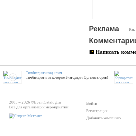
Реклама
Как 
Комментари
Написать комм
Тимбилдинги под ключ
Тимбилдинги, за которые Благодарят Организаторов!
Жажда Творчества
ТОПовые мастер-классы на мероприятие! Гибкие цены!
2005 – 2026 ©
EventCatalog.ru
Войти
Все для организации мероприятий!
Регистрация
Добавить компанию
ShowTex - Декор и Ди
Мас
ShowTex - производитель огнестойких декораций
ТОП