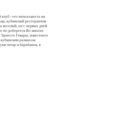
 клуб - его непохожесть на
ьца, кубинский ресторанчик
ь веселый, он с первых дней
го не доберется Во многих
 Эрнесто Гевары, известного
с кубинским размахом
ки гитар и барабанов, в
им табакеро вручную прямо