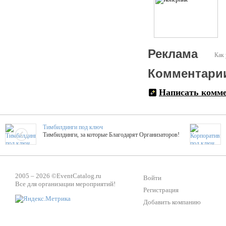
Реклама
Как 
Комментари
Написать комм
Тимбилдинги под ключ
Тимбилдинги, за которые Благодарят Организаторов!
Жажда Творчества
ТОПовые мастер-классы на мероприятие! Гибкие цены!
2005 – 2026 ©
EventCatalog.ru
Войти
Все для организации мероприятий!
Регистрация
Добавить компанию
ShowTex - Декор и Ди
Мас
ShowTex - производитель огнестойких декораций
ТОП