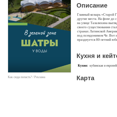
Описание
Главный козырь «Старой Га
другие места. На фоне до 
на улице Талалихина выгля
своего существования стал
странах Латинской Америк
под псевдонимом Че. Вот и
празднуется 80-летний юб
исполнении смуглых латин
на Ваших глазах, специал
Кухня и кейт
Кухня:
кубинская и европей
Карта
Как сюда попасть? / Реклама