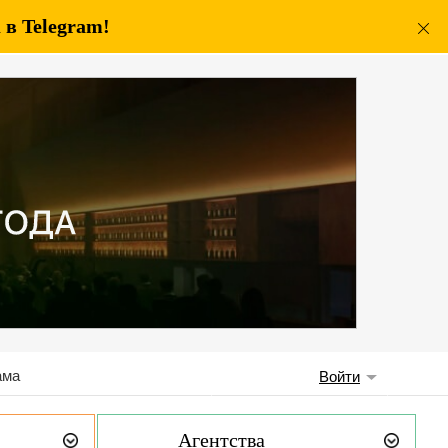
в Telegram!
ама
Войти
Агентства