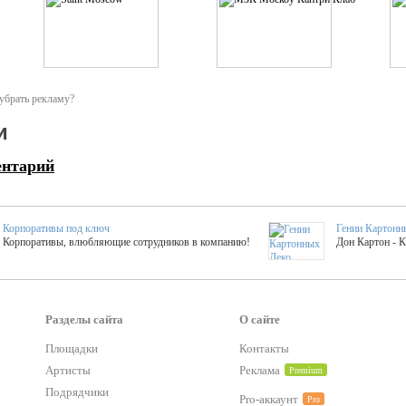
убрать рекламу?
и
ентарий
Корпоративы под ключ
Гении Картонн
Корпоративы, влюбляющие сотрудников в компанию!
Дон Картон - 
Выездные мастер-клас
Группа KAL
Более 420 мастер-классов на выезде на мероприятие!
Яркое музыка
Разделы сайта
О сайте
Площадки
Контакты
тер-классы
Букинг компания №1
Артисты
Реклама
Premium
 25 активностей! Смета за 15 минут!
Оперативная информация о люб
Подрядчики
Pro-аккаунт
Pro