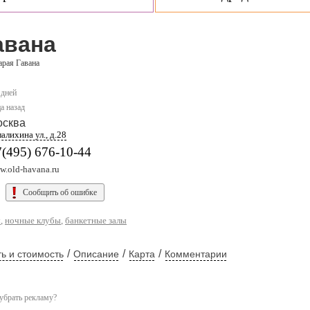
авана
арая Гавана
 дней
а назад
осква
алихина ул., д.28
(495) 676-10-44
w.old-havana.ru
Сообщить об ошибке
ы
,
ночные клубы
,
банкетные залы
/
/
/
ь и стоимость
Описание
Карта
Комментарии
убрать рекламу?