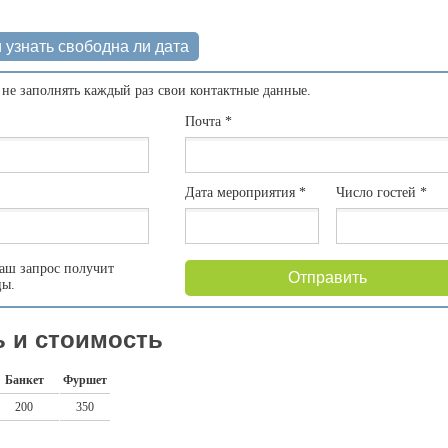
 узнать свободна ли дата
 не заполнять каждый раз свои контактные данные.
Почта
*
Дата мероприятия
*
Число гостей
*
аш запрос получит
Отправить
цы.
 и стоимость
Банкет
Фуршет
200
350