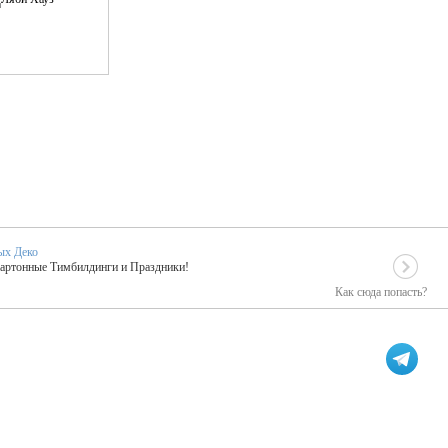
ых Деко
Картонные Тимбилдинги и Праздники!
Как сюда попасть?
EIDOSKOP
льное событие вашего праздника!
ых зарубежных артистах