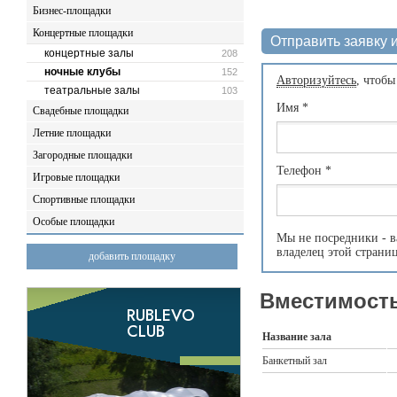
Бизнес-площадки
Концертные площадки
Отправить заявку и
концертные залы
208
ночные клубы
152
Авторизуйтесь
, чтобы
театральные залы
103
Имя
*
Свадебные площадки
Летние площадки
Загородные площадки
Телефон
*
Игровые площадки
Спортивные площадки
Особые площадки
Мы не посредники - в
владелец этой страни
добавить площадку
Вместимость
Название зала
Банкетный зал