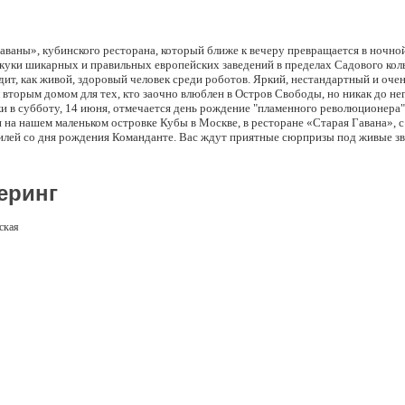
ваны», кубинского ресторана, который ближе к вечеру превращается в ночной
скуки шикарных и правильных европейских заведений в пределах Садового кол
дит, как живой, здоровый человек среди роботов. Яркий, нестандартный и очен
 вторым домом для тех, кто заочно влюблен в Остров Свободы, но никак до не
и в субботу, 14 июня, отмечается день рождение "пламенного революционера"
 на нашем маленьком островке Кубы в Москве, в ресторане «Старая Гавана», 
илей со дня рождения Команданте. Вас ждут приятные сюрпризы под живые зву
оамериканских музыкантов, настоящие гаванские сигары, сделанные кубинск
ьные коктейли, викторины, конкурсы и подарки от ведущего MC Эрика
еринг
ская