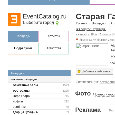
Старая Г
EventCatalog.ru
Выберите город
Главная
Площадки
→
→
Ст
Вы владелец страницы?
в каталоге: 18 лет 2 месяца 10
Площадки
Артисты
был на сайте:
больше месяц
М
Подрядчики
Агентства
Тал
+7
ww
Добавить в избранное
Площадки
Банкетные площадки
Специализация:
ресторан
банкетные залы
1523
рестораны
1225
Фото
/
Вместимост
кафе / бары
715
лофты
292
особняки
89
Реклама
Как 
дворцы / усадьбы
63