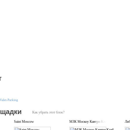
т
Valet-Parking
ощадки
Как убрать этот блок?
Saint Moscow
МЗК Москоу Кантри Клаб
Ляб