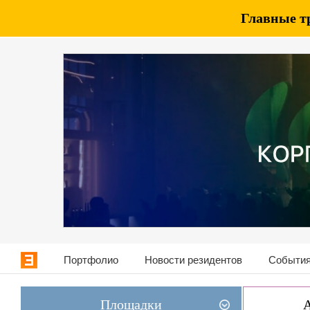
Главные т
Портфолио
Новости резидентов
События
Площадки