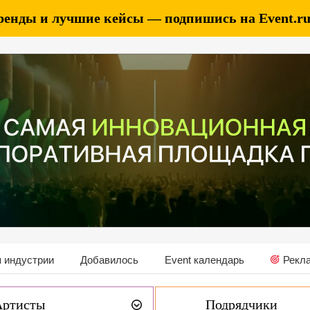
ренды и лучшие кейсы — подпишись на Event.ru 
 индустрии
Добавилось
Event календарь
Рекл
Артисты
Подрядчики