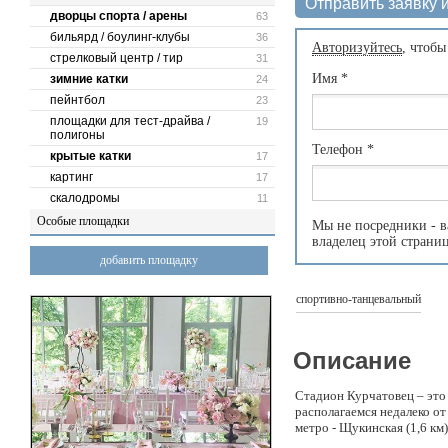
Отправить заявку и
дворцы спорта / арены
63
бильярд / боулинг-клубы
36
Авторизуйтесь
, чтобы
стрелковый центр / тир
31
Имя
*
зимние катки
24
пейнтбол
23
площадки для тест-драйва /
19
полигоны
Телефон
*
крытые катки
17
картинг
17
скалодромы
11
Особые площадки
Мы не посредники - в
владелец этой страни
добавить площадку
спортивно-танцевальный
Описание
Стадион Курчатовец – эт
располагаемся недалеко о
метро - Щукинская (1,6 км)