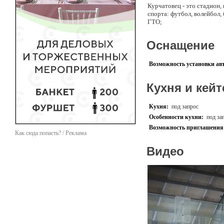
Курчатовец - это стадион
спорта: футбол, волейбол,
ГТО;
У нас есть уникаль
Оснащение
мероприятий, а так
В зимнее время года
работает команда с
Возможность установки ав
У нас есть комфорт
Имеется площадка д
Есвещение в вечерн
Кухня и кейт
Вокруг территории 
Кухня:
под запрос
За два года функциониров
Особенности кухни:
под за
турниры, новогодние спор
Возможность приглашения 
нормативов ГТО и другие.
Как сюда попасть? / Реклама
Видео