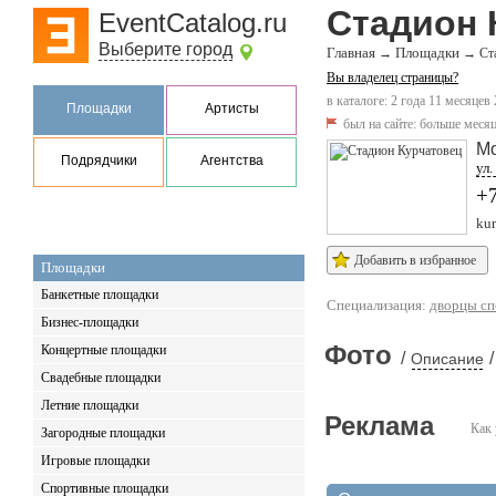
Стадион 
EventCatalog.ru
Выберите город
Главная
Площадки
→
→
Ст
Вы владелец страницы?
в каталоге: 2 года 11 месяцев
Площадки
Артисты
был на сайте:
больше месяц
М
Подрядчики
Агентства
ул.
+
kur
Добавить в избранное
Площадки
Банкетные площадки
Специализация:
дворцы сп
Бизнес-площадки
Фото
Концертные площадки
/
/
Описание
Свадебные площадки
Летние площадки
Реклама
Как 
Загородные площадки
Игровые площадки
Спортивные площадки