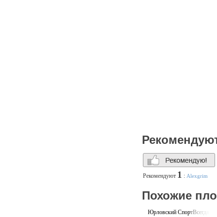
• беговая дорожка для кро
• хоккейная коробка.
Спортивная арена многофу
проведения спортивных и 
видам спорта.
Удобное расположение и тр
высокий уровень инфрастр
спортивного комплекса «
Московской области.
Спортивная арена предст
• универсальный зал 2832 
Рекомендую
• трибуны на 2100 зритель
• мультимедийное оснащен
• 2 буфетных зоны;
1
Рекомендуют
:
Alexgrim
• гардеробы;
Похожие пл
• зоны отдыха;
Юрловский СпортВсегда