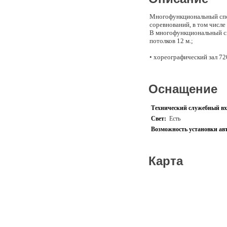
Многофункциональный спо
соревнований, в том числе
В многофункциональный сп
потолков 12 м.;
• хореографический зал 72
• тренажерный зал 200 м2
Оснащение
• бассейн 25 метров с 6 п
• 3 сауны, в том числе 2 
Технический служебный вх
разнообразные спортивны
Свет:
Есть
Возможность установки ав
• для занятий ОФП и ворк
• игровая площадка 800 м2
Карта
• для занятий кроссфитом;
• для занятий паркуром;
• универсальные площадки
• крытая площадка с твер