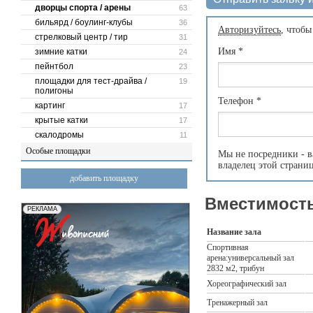
дворцы спорта / арены
63
бильярд / боулинг-клубы
36
Авторизуйтесь
, чтобы
стрелковый центр / тир
31
Имя
*
зимние катки
24
пейнтбол
23
площадки для тест-драйва /
19
полигоны
Телефон
*
картинг
17
крытые катки
17
скалодромы
11
Особые площадки
Мы не посредники - в
владелец этой страни
добавить площадку
Вместимость
Название зала
Спортивная
арена:универсальный зал
2832 м2, трибун
Хореографический зал
Тренажерный зал