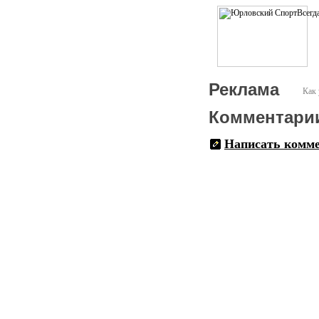
• удобные раздевалки и г
• судейские и переговорн
Гостиничный комплекс рас
Каждый этаж имеет свое цв
себя:• 42 двухместных но
• 66 трёхместных номеров
Реклама
Как 
• 6 двухместных номеров
Комментари
• Номера «Комфорт» — 1-к
Написать комм
• Номера «Семейный», «Лю
• столовая на 150 посадоч
• гостиничный комплекс с
спортивного комплекса 
• конференц-зал на 150 по
• зал для теоретических з
Спортивный комплекс нахо
спортсменов был произвед
блок общественного питан
Основным помещением пище