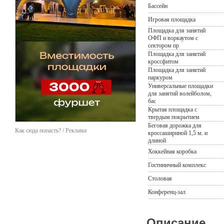
Бассейн
Игровая площадка
Площадка для занятий
ОФП и воркаутом с
сектором пр
Площадка для занятий
кроссфитом
Площадка для занятий
паркуром
Универсальные площадки
для занятий волейболом,
бас
Крытая площадка с
твердым покрытием
Беговая дорожка для
Как сюда попасть? / Реклама
кроссашириной 1,5 м. и
длиной
Хоккейная коробка
Гостиничный комплекс
Столовая
Конференц-зал
Описание