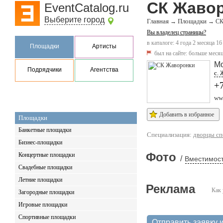
СК Жаво
EventCatalog.ru
Выберите город
Главная
Площадки
→
→
СК
Вы владелец страницы?
в каталоге: 4 года 2 месяца 16
Площадки
Артисты
был на сайте:
больше месяц
Мо
Подрядчики
Агентства
c.
+
ww
Добавить в избранное
Площадки
Банкетные площадки
Специализация:
дворцы сп
Бизнес-площадки
Фото
Концертные площадки
/
Вместимост
Свадебные площадки
Летние площадки
Реклама
Как 
Загородные площадки
Игровые площадки
Спортивные площадки
Отправить заявку и